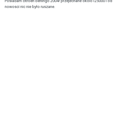
Posiadam citroen berlingo 2004r przejechane okolo125000 i od
nowosci nic nie było ruszane.