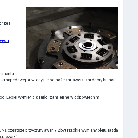
 przez
wych
elementu
tki napędowej. A wtedy nie pomoże ani laweta, ani dobry humor
ego. Lepiej wymienić
części zamienne
w odpowiednim
ć. Najczęstsze przyczyny awarii? Zbyt rzadkie wymiany oleju, jazda
sprężarki.