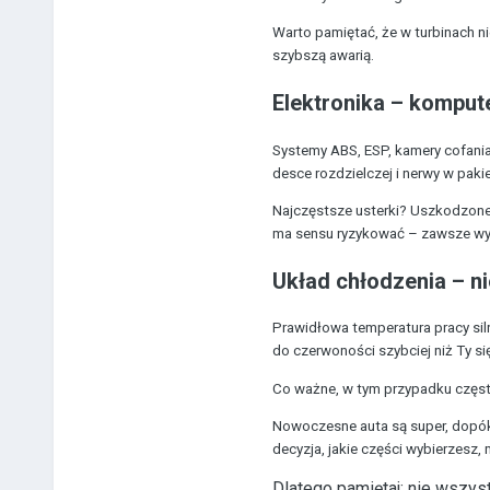
Warto pamiętać, że w turbinach 
szybszą awarią.
Elektronika – komput
Systemy ABS, ESP, kamery cofania,
desce rozdzielczej i nerwy w pakie
Najczęstsze usterki? Uszkodzone m
ma sensu ryzykować – zawsze wyb
Układ chłodzenia – ni
Prawidłowa temperatura pracy siln
do czerwoności szybciej niż Ty si
Co ważne, w tym przypadku częst
Nowoczesne auta są super, dopóki 
decyzja, jakie części wybierzesz
Dlatego pamiętaj: nie wszyst