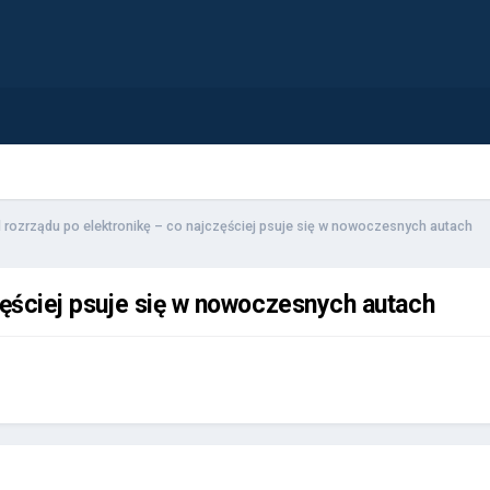
 rozrządu po elektronikę – co najczęściej psuje się w nowoczesnych autach
zęściej psuje się w nowoczesnych autach