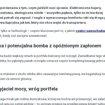
orównaniu z tym, czym jeździli nasi ojcowie. Elektroniczne bajery,
stwa, ekologiczne silniki – wszystko pięknie, tylko że im bardziej
ś potrafi się zepsuć. I nagle z wymarzonego komfortu robi się droga
wa kapryśna jak kot, który nie chce wejść do transportera.
ylko w technologii – często kluczowe jest to, z jakich
części samochodo
ać, kiedy coś zaczyna szwankować.
ika i potencjalna bomba z opóźnionym zapłonem
na budzi większy strach w portfelu kierowcy niż rozrząd. Zaniedbanie tego 
ilnika, bo pęknięty pasek rozrządu oznacza często kompletną kasację jednos
ce stukanie z okolic silnika albo zauważysz nierówną pracę, nie bagatelizuj t
iem za remont głowicy.
jaciel mocy, wróg portfela
aga troski jak roślina doniczkowa, której nie można ani przesuszyć, ani zala
 od razu po ostrej jeździe – to gotowy przepis na przedwczesną śmierć turbo