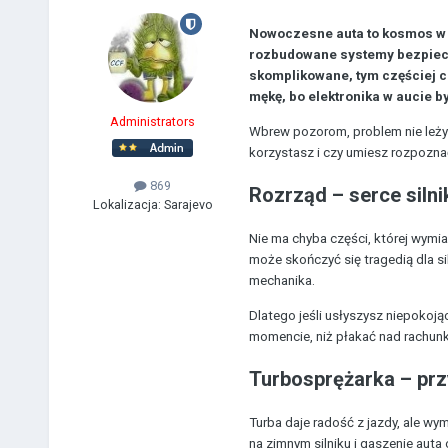
Nowoczesne auta to kosmos w p
rozbudowane systemy bezpieczeń
skomplikowane, tym częściej co
mękę, bo elektronika w aucie by
Administrators
Wbrew pozorom, problem nie leży t
korzystasz i czy umiesz rozpozn
869
Rozrząd – serce siln
Lokalizacja:
Sarajevo
Nie ma chyba części, której wymia
może skończyć się tragedią dla s
mechanika.
Dlatego jeśli usłyszysz niepokoją
momencie, niż płakać nad rachunk
Turbosprężarka – przy
Turba daje radość z jazdy, ale wym
na zimnym silniku i gaszenie auta