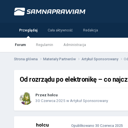
Przeglądaj
Cała aktywność
Redakcja
Forum
Regulamin
Administracja
Strona główna
Materiały Partnerów
Artykuł Sponsorowany
Od
Od rozrządu po elektronikę – co najc
Przez
holcu
30 Czerwca 2025
w
Artykuł Sponsorowany
holcu
Opublikowano
30 Czerwca 2025