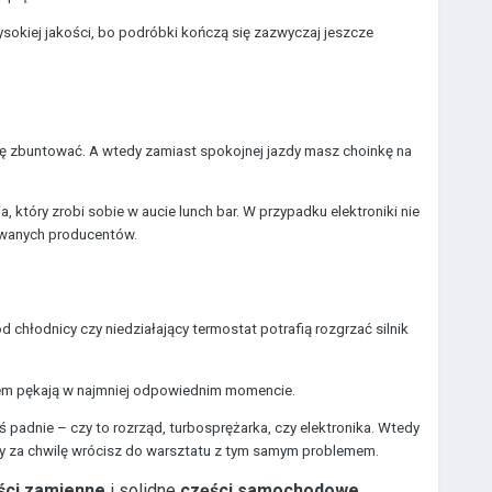
okiej jakości, bo podróbki kończą się zazwyczaj jeszcze
 się zbuntować. A wtedy zamiast spokojnej jazdy masz choinkę na
który zrobi sobie w aucie lunch bar. W przypadku elektroniki nie
wanych producentów.
chłodnicy czy niedziałający termostat potrafią rozgrzać silnik
otem pękają w najmniej odpowiednim momencie.
ś padnie – czy to rozrząd, turbosprężarka, czy elektronika. Wtedy
zy za chwilę wrócisz do warsztatu z tym samym problemem.
ści zamienne
i solidne
części samochodowe
,