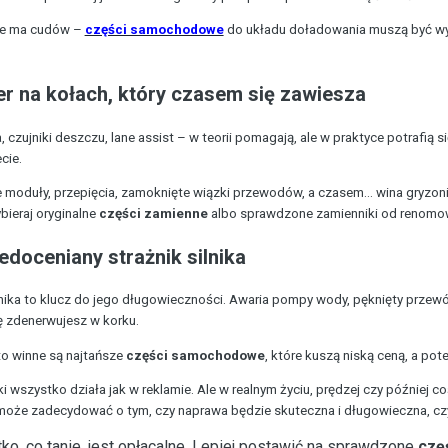
nie ma cudów –
części samochodowe
do układu doładowania muszą być wys
er na kołach, który czasem się zawiesza
 czujniki deszczu, lane assist – w teorii pomagają, ale w praktyce potrafią
cie.
oduły, przepięcia, zamoknięte wiązki przewodów, a czasem... wina gryzonia, 
ieraj oryginalne
części zamienne
albo sprawdzone zamienniki od renomo
edoceniany strażnik silnika
ika to klucz do jego długowieczności. Awaria pompy wody, pęknięty przewód 
ę zdenerwujesz w korku.
o winne są najtańsze
części samochodowe
, które kuszą niską ceną, a p
wszystko działa jak w reklamie. Ale w realnym życiu, prędzej czy później co
, może zadecydować o tym, czy naprawa będzie skuteczna i długowieczna, c
ko, co tanie, jest opłacalne. Lepiej postawić na sprawdzone
czę