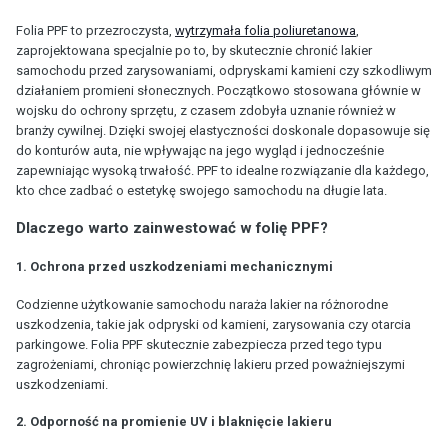
Folia PPF to przezroczysta,
wytrzymała folia poliuretanowa
,
zaprojektowana specjalnie po to, by skutecznie chronić lakier
samochodu przed zarysowaniami, odpryskami kamieni czy szkodliwym
działaniem promieni słonecznych. Początkowo stosowana głównie w
wojsku do ochrony sprzętu, z czasem zdobyła uznanie również w
branży cywilnej. Dzięki swojej elastyczności doskonale dopasowuje się
do konturów auta, nie wpływając na jego wygląd i jednocześnie
zapewniając wysoką trwałość. PPF to idealne rozwiązanie dla każdego,
kto chce zadbać o estetykę swojego samochodu na długie lata.
Dlaczego warto zainwestować w folię PPF?
1. Ochrona przed uszkodzeniami mechanicznymi
Codzienne użytkowanie samochodu naraża lakier na różnorodne
uszkodzenia, takie jak odpryski od kamieni, zarysowania czy otarcia
parkingowe. Folia PPF skutecznie zabezpiecza przed tego typu
zagrożeniami, chroniąc powierzchnię lakieru przed poważniejszymi
uszkodzeniami.
2. Odporność na promienie UV i blaknięcie lakieru