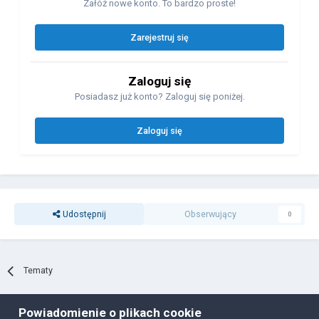
Załóż nowe konto. To bardzo proste!
Zarejestruj się
Zaloguj się
Posiadasz już konto? Zaloguj się poniżej.
Zaloguj się
Udostępnij
Obserwujący
0
Tematy
Powiadomienie o plikach cookie
Polityka prywatności
Ciasteczka