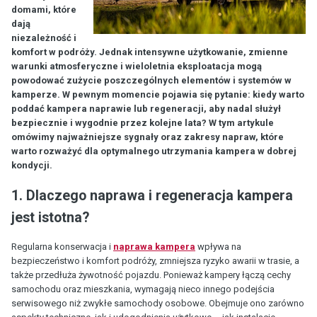
domami, które
dają
niezależność i
komfort w podróży. Jednak intensywne użytkowanie, zmienne
warunki atmosferyczne i wieloletnia eksploatacja mogą
powodować zużycie poszczególnych elementów i systemów w
kamperze. W pewnym momencie pojawia się pytanie: kiedy warto
poddać kampera naprawie lub regeneracji, aby nadal służył
bezpiecznie i wygodnie przez kolejne lata? W tym artykule
omówimy najważniejsze sygnały oraz zakresy napraw, które
warto rozważyć dla optymalnego utrzymania kampera w dobrej
kondycji.
1. Dlaczego naprawa i regeneracja kampera
jest istotna?
Regularna konserwacja i
naprawa kampera
wpływa na
bezpieczeństwo i komfort podróży, zmniejsza ryzyko awarii w trasie, a
także przedłuża żywotność pojazdu. Ponieważ kampery łączą cechy
samochodu oraz mieszkania, wymagają nieco innego podejścia
serwisowego niż zwykłe samochody osobowe. Obejmuje ono zarówno