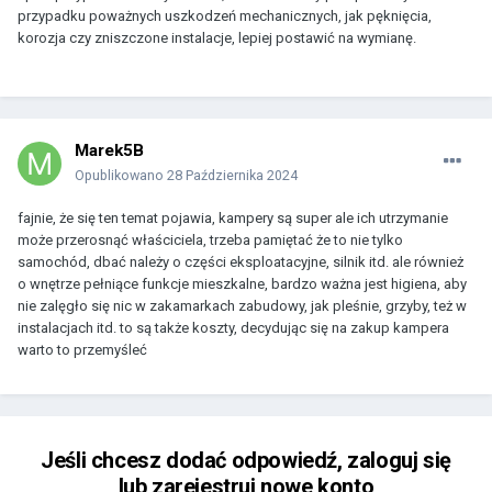
przypadku poważnych uszkodzeń mechanicznych, jak pęknięcia,
korozja czy zniszczone instalacje, lepiej postawić na wymianę.
Marek5B
Opublikowano
28 Października 2024
fajnie, że się ten temat pojawia, kampery są super ale ich utrzymanie
może przerosnąć właściciela, trzeba pamiętać że to nie tylko
samochód, dbać należy o części eksploatacyjne, silnik itd. ale również
o wnętrze pełniące funkcje mieszkalne, bardzo ważna jest higiena, aby
nie zalęgło się nic w zakamarkach zabudowy, jak pleśnie, grzyby, też w
instalacjach itd. to są także koszty, decydując się na zakup kampera
warto to przemyśleć
Jeśli chcesz dodać odpowiedź, zaloguj się
lub zarejestruj nowe konto