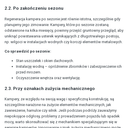
2.2. Po zakończeniu sezonu
Regeneracja kampera po sezonie jest równie istotna, szczególnie gdy
planujemy jego zimowanie. Kampery, które po sezonie zostaną
odstawione na kilka miesięcy, powinny przejść gruntowny przegląd, aby
uniknąć powstawania usterek wynikających z długotrwałego postoju,
np. wilgoci w instalacjach wodnych czy korozji elementów metalowych.
Co sprawdzić po sezonie:
Stan uszczelek i okien dachowych.
Instalację wodną – opróżnienie zbiorników i zabezpieczenie ich
przed mrozem.
Oczyszczenie wnętrza oraz wentylację.
2.3. Przy oznakach zużycia mechanicznego
Kampery, ze względu na swoją wagę i specyficzną konstrukcję, są
szczególnie narażone na zużycie elementów mechanicznych, jak
zawieszenie, hamulce czy silnik. Jeśli podczas podróży zauważymy
niepokojące odgłosy, problemy z prowadzeniem pojazdu lub spadek
mocy, warto skonsultować się z mechanikiem specjalizującym się w
serwisie kamperów. Ignorowanie oznak zużycia mechanicznego może