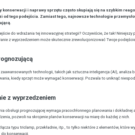
 konserwacji i naprawy sprzętu często skupiają się na szybkim reag
 od tego podejścia. Zamiast tego, najnowsze technologie przemysł
ującą.
ście do wdrażania tej innowacyjnej strategii? Oczywiście, że tak! Niniejszy 
anie z wyprzedzeniem może skutecznie zrewolucjonizować Twoje podejści
rognozującą
aawansowanych technologii, takich jak sztuczna inteligencja (AI), analiza bi
nia, kiedy sprzęt może wymagać konserwacji. Pozwala to uniknąć niespodzie
nie z wyprzedzeniem
ia obsługi prognozującej wymaga pracochłonnego planowania i dokładnej an
dzenia, pozwoli na skrojenie planów konserwacji na miarę do każdej z nich.
, złącza typu triclamp, przekładnie, itp., to tylko niektóre z elementów, któr
 do konserwacji.