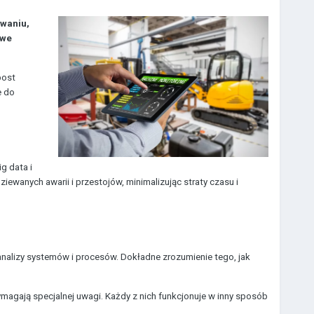
owaniu,
owe
post
e do
g data i
wanych awarii i przestojów, minimalizując straty czasu i
alizy systemów i procesów. Dokładne zrozumienie tego, jak
e wymagają specjalnej uwagi. Każdy z nich funkcjonuje w inny sposób