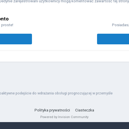
Jedynie zarejestrowani użytkownicy mogą komentować zawartość tej strony
onto
 proste!
Posiadasz
oaktywne podejście do wdrażania obsługi prognozującej w przemyśle
Polityka prywatności
Ciasteczka
Powered by Invision Community