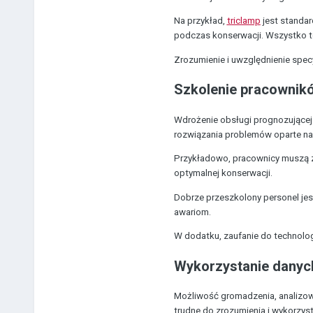
Na przykład,
triclamp
jest standa
podczas konserwacji. Wszystko t
Zrozumienie i uwzględnienie spec
Szkolenie pracownik
Wdrożenie obsługi prognozującej 
rozwiązania problemów oparte na
Przykładowo, pracownicy muszą zr
optymalnej konserwacji.
Dobrze przeszkolony personel je
awariom.
W dodatku, zaufanie do technolog
Wykorzystanie danyc
Możliwość gromadzenia, analizowa
trudne do zrozumienia i wykorzyst