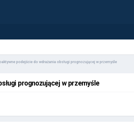
oaktywne podejście do wdrażania obsługi prognozującej w przemyśle
bsługi prognozującej w przemyśle