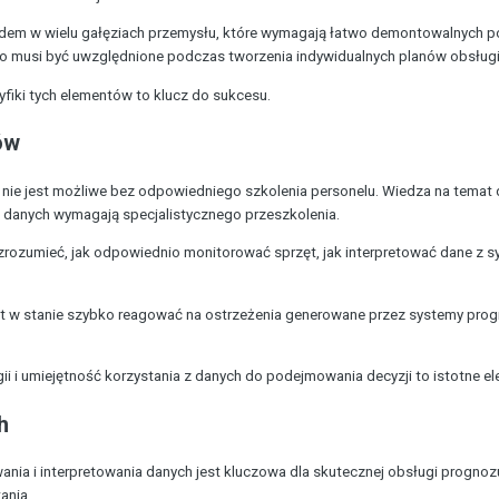
rdem w wielu gałęziach przemysłu, które wymagają łatwo demontowalnych po
o musi być uwzględnione podczas tworzenia indywidualnych planów obsługi
yfiki tych elementów to klucz do sukcesu.
ów
nie jest możliwe bez odpowiedniego szkolenia personelu. Wiedza na temat d
 danych wymagają specjalistycznego przeszkolenia.
ozumieć, jak odpowiednio monitorować sprzęt, jak interpretować dane z sy
st w stanie szybko reagować na ostrzeżenia generowane przez systemy pro
ii i umiejętność korzystania z danych do podejmowania decyzji to istotne e
h
nia i interpretowania danych jest kluczowa dla skutecznej obsługi prognoz
ania.