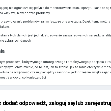
jącej nie ogranicza się jedynie do monitorowania stanu sprzętu. Dane te są
na większe, niewidoczne problemy.
 przewidywaniu problemów zanim jeszcze one wystąpią. Dzięki temu można 
fakcie.
tania tych danych jest jednak stosowanie zaawansowanych narzędzi analit
awie zebranych danych.
ia
nym procesem, który wymaga strategicznego i proaktywnego podejścia. Prz
encyjnym. Zrozumienie, co to jest, jak to zrobić i jak to robić efektywnie
woli na oszczędność czasu, pieniędzy i zasobów, jednocześnie zwiększając 
kwestią wyboru, co konieczności.
z dodać odpowiedź, zaloguj się lub zarejestru