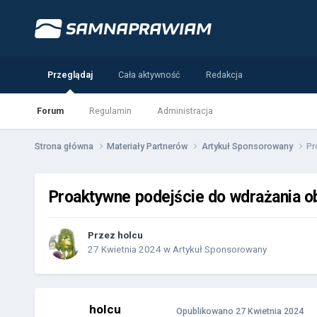
Przeglądaj
Cała aktywność
Redakcja
Forum
Regulamin
Administracja
Strona główna
Materiały Partnerów
Artykuł Sponsorowany
Pr
Proaktywne podejście do wdrażania o
Przez
holcu
27 Kwietnia 2024
w
Artykuł Sponsorowany
holcu
Opublikowano
27 Kwietnia 2024