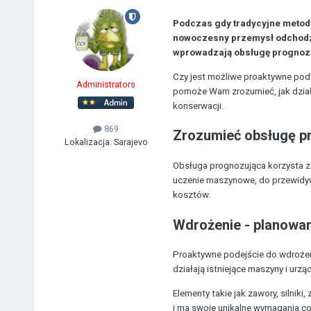
Podczas gdy tradycyjne metody
nowoczesny przemysł odchodzi
wprowadzają obsługę prognoz
Czy jest możliwe proaktywne podej
Administrators
pomoże Wam zrozumieć, jak dział
konserwacji.
869
Zrozumieć obsługę p
Lokalizacja:
Sarajevo
Obsługa prognozująca korzysta z z
uczenie maszynowe, do przewidywa
kosztów.
Wdrożenie - planowa
Proaktywne podejście do wdrożen
działają istniejące maszyny i urzą
Elementy takie jak zawory, silniki
i ma swoje unikalne wymagania co