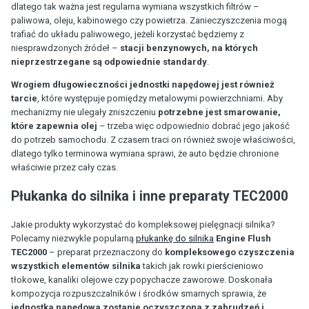
dlatego tak ważna jest regularna wymiana wszystkich filtrów –
paliwowa, oleju, kabinowego czy powietrza. Zanieczyszczenia mogą
trafiać do układu paliwowego, jeżeli korzystać będziemy z
niesprawdzonych źródeł –
stacji benzynowych, na których
nieprzestrzegane są odpowiednie standardy
.
Wrogiem długowieczności jednostki napędowej jest również
tarcie
, które występuje pomiędzy metalowymi powierzchniami. Aby
mechanizmy nie ulegały zniszczeniu
potrzebne jest smarowanie,
które zapewnia olej
– trzeba więc odpowiednio dobrać jego jakość
do potrzeb samochodu. Z czasem traci on również swoje właściwości,
dlatego tylko terminowa wymiana sprawi, że auto będzie chronione
właściwie przez cały czas.
Płukanka do silnika i inne preparaty TEC2000
Jakie produkty wykorzystać do kompleksowej pielęgnacji silnika?
Polecamy niezwykle popularną
płukankę do silnika
Engine Flush
TEC2000
– preparat przeznaczony do
kompleksowego czyszczenia
wszystkich elementów silnika
takich jak rowki pierścieniowo
tłokowe, kanaliki olejowe czy popychacze zaworowe. Doskonała
kompozycja rozpuszczalników i środków smarnych sprawia, że
jednostka napędowa zostanie oczyszczona z zabrudzeń i