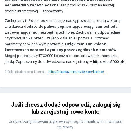
odpowiednio zabezpieczona
. Ten produkt zakupisz na naszej
stronie internetowej – zapraszamy.
Zachęcamy też do zapoznania się z naszą pozostałą ofertą w której
znajdziesz d
odatki do paliwa poprawiające osiągi samochodu i
zapewniające mu niezbędną ochronę
. Zachowanie odpowiedniej
czystości silnika przedłuża jego działanie i pozwala utrzymać
parametry na właściwym poziomie. D
zięki temu unikniesz
kosztownych napraw i wymiany poszczególnych elementów
.
Sięgnij po produkty TEC2000 i ciesz się komfortową i ekonomiczną
jazdą. Zapraszamy do odwiedzania naszej strony –
https://tec2000.pl/
.
Źródło:
pixabay.com Licencja:
https://pixabay.com/pl/service/license
Jeśli chcesz dodać odpowiedź, zaloguj się
lub zarejestruj nowe konto
Jedynie zarejestrowani użytkownicy mogą komentować zawartość
tej strony.