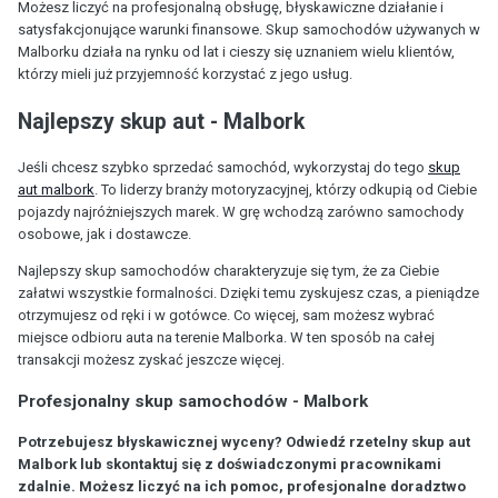
Możesz liczyć na profesjonalną obsługę, błyskawiczne działanie i
satysfakcjonujące warunki finansowe. Skup samochodów używanych w
Malborku działa na rynku od lat i cieszy się uznaniem wielu klientów,
którzy mieli już przyjemność korzystać z jego usług.
Najlepszy skup aut - Malbork
Jeśli chcesz szybko sprzedać samochód, wykorzystaj do tego
skup
aut malbork
. To liderzy branży motoryzacyjnej, którzy odkupią od Ciebie
pojazdy najróżniejszych marek. W grę wchodzą zarówno samochody
osobowe, jak i dostawcze.
Najlepszy skup samochodów charakteryzuje się tym, że za Ciebie
załatwi wszystkie formalności. Dzięki temu zyskujesz czas, a pieniądze
otrzymujesz od ręki i w gotówce. Co więcej, sam możesz wybrać
miejsce odbioru auta na terenie Malborka. W ten sposób na całej
transakcji możesz zyskać jeszcze więcej.
Profesjonalny skup samochodów - Malbork
Potrzebujesz błyskawicznej wyceny? Odwiedź rzetelny skup aut
Malbork lub skontaktuj się z doświadczonymi pracownikami
zdalnie. Możesz liczyć na ich pomoc, profesjonalne doradztwo