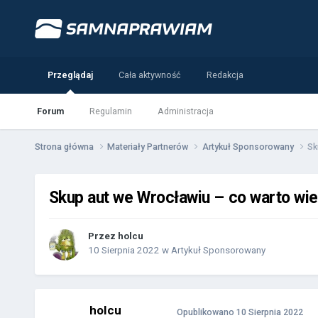
Przeglądaj
Cała aktywność
Redakcja
Forum
Regulamin
Administracja
Strona główna
Materiały Partnerów
Artykuł Sponsorowany
Sk
Skup aut we Wrocławiu – co warto wi
Przez
holcu
10 Sierpnia 2022
w
Artykuł Sponsorowany
holcu
Opublikowano
10 Sierpnia 2022