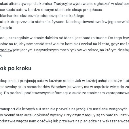
zukać alternatyw np. dla komisu. Tradycyjne wystawianie ogłoszeń w sieci cor
chce kupić auto w bardzo dobrym stanie nie chcąc przepłacać.
 blacharskie skutecznie odstraszą niemal każdego.
uto, które przez lata stało nieużywane. Nie chcąc inwestować w jego serwis l
ciciela.
du, szczególnie w stanie dalekim od ideału jest bardzo trudne. Do tego bywa,
bie na to, aby samochód stał w auto komisie i czekał na klienta, gdyż może
Wrocław
jest jednym z największych moto rynków w Polsce, na którym działa
h.
ok po kroku
skupem aut przyjmują auta w każdym stanie. Jak w każdej usłudze także i tutaj
jąc dowolny skup samochodów Wrocław jak wiemy ma w aspekcie wiele do z
ową. Po podaniu podstawowych informacji o aucie zostanie nam zaproponowa
ransport dla których aut stan nie pozwala na jazdę. Po ustaleniu wstępny
by ocenić stan auta i dokonać wyceny. Przy czym z reguły są to bardzo uczc
podstawie wręcza nam gotówkę lub przelewa na pieniądze na wskazane wcze