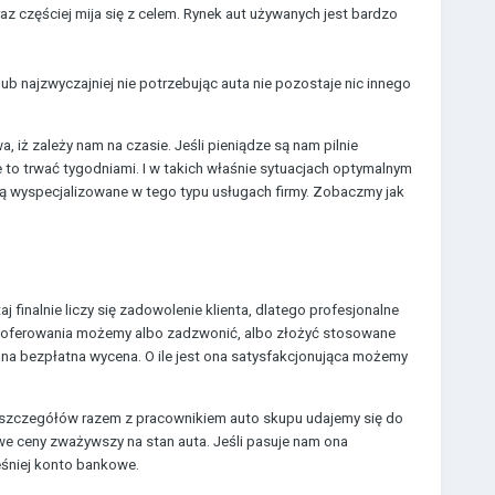
az częściej mija się z celem. Rynek aut używanych jest bardzo
ub najzwyczajniej nie potrzebując auta nie pozostaje nic innego
 iż zależy nam na czasie. Jeśli pieniądze są nam pilnie
 to trwać tygodniami. I w takich właśnie sytuacjach optymalnym
ją wyspecjalizowane w tego typu usługach firmy. Zobaczmy jak
 finalnie liczy się zadowolenie klienta, dlatego profesjonalne
aoferowania możemy albo zadzwonić, albo złożyć stosowane
na bezpłatna wycena. O ile jest ona satysfakcjonująca możemy
ch szczegółów razem z pracownikiem auto skupu udajemy się do
iwe ceny zważywszy na stan auta. Jeśli pasuje nam ona
śniej konto bankowe.