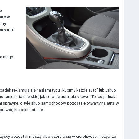
e
ane w
emy
up aut.
a niego
padek reklamują się hasłami typu „kupimy każde auto” lub „skup
anie auta miejskie, jak i drogie auta luksusowe. To, co jednak
łni sprawne, o tyle skup samochodów pozostaje otwarty na auta w
prawdę kiepskim stanie.
scy pozostali muszą albo uzbroić się w cierpliwość i liczyć, że