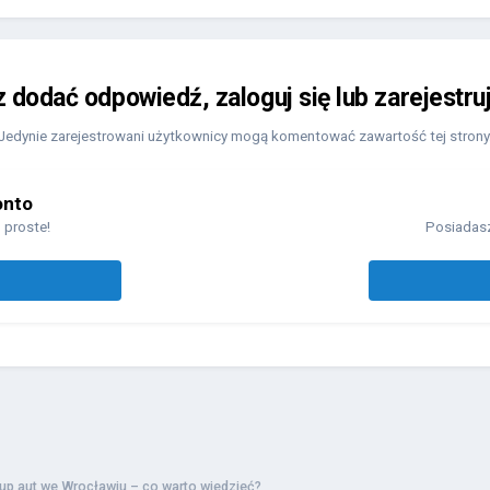
z dodać odpowiedź, zaloguj się lub zarejestru
Jedynie zarejestrowani użytkownicy mogą komentować zawartość tej strony
onto
 proste!
Posiadasz
up aut we Wrocławiu – co warto wiedzieć?