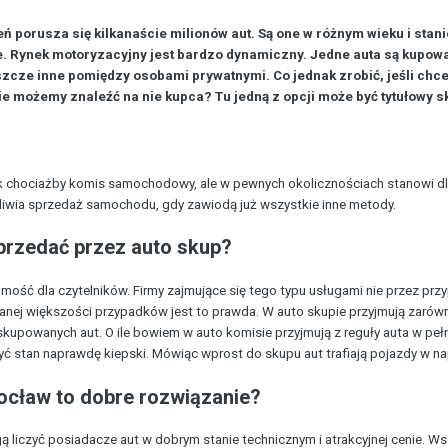
ń porusza się kilkanaście milionów aut. Są one w różnym wieku i stani
. Rynek motoryzacyjny jest bardzo dynamiczny. Jedne auta są kupow
szcze inne pomiędzy osobami prywatnymi. Co jednak zrobić, jeśli chc
ie możemy znaleźć na nie kupca? Tu jedną z opcji może być tytułowy sk
 jak chociażby komis samochodowy, ale w pewnych okolicznościach stanowi dl
liwia sprzedaż samochodu, gdy zawiodą już wszystkie inne metody.
przedać przez auto skup?
ść dla czytelników. Firmy zajmujące się tego typu usługami nie przez przy
ej większości przypadków jest to prawda. W auto skupie przyjmują zarówno t
 skupowanych aut. O ile bowiem w auto komisie przyjmują z reguły auta w pe
ć stan naprawdę kiepski. Mówiąc wprost do skupu aut trafiają pojazdy w na
ocław to dobre rozwiązanie?
 liczyć posiadacze aut w dobrym stanie technicznym i atrakcyjnej cenie. Wszy