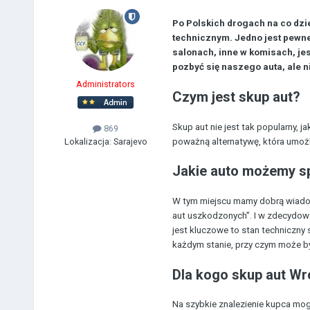
Po Polskich drogach na co dzie
technicznym. Jedno jest pewne
salonach, inne w komisach, je
pozbyć się naszego auta, ale n
Administrators
Czym jest skup aut?
Skup aut nie jest tak popularny,
869
Lokalizacja:
Sarajevo
poważną alternatywę, która umoż
Jakie auto możemy s
W tym miejscu mamy dobrą wiadomo
aut uszkodzonych”. I w zdecydowan
jest kluczowe to stan techniczny
każdym stanie, przy czym może by
Dla kogo skup aut Wr
Na szybkie znalezienie kupca mogą