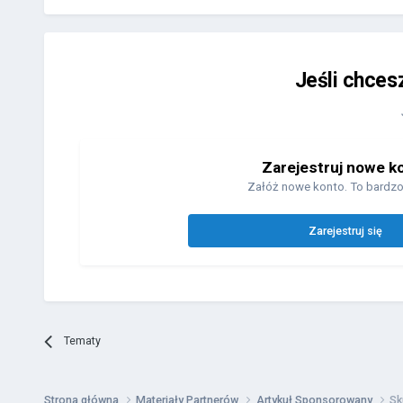
Jeśli chces
Zarejestruj nowe k
Załóż nowe konto. To bardzo
Zarejestruj się
Tematy
Strona główna
Materiały Partnerów
Artykuł Sponsorowany
Sk