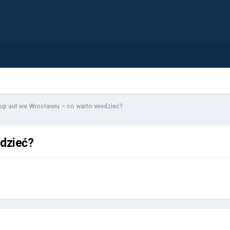
up aut we Wrocławiu – co warto wiedzieć?
edzieć?