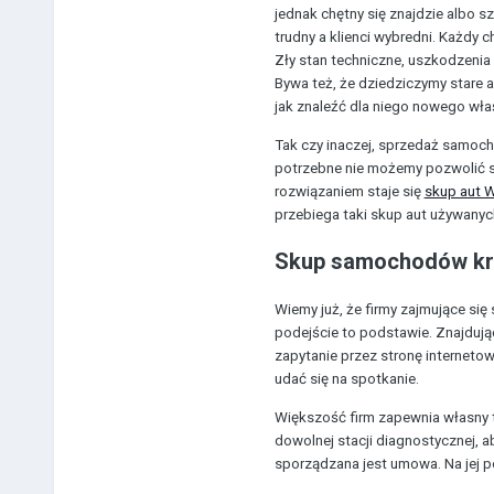
jednak chętny się znajdzie albo s
trudny a klienci wybredni. Każdy 
Zły stan techniczne, uszkodzenia
Bywa też, że dziedziczymy stare a
jak znaleźć dla niego nowego właś
Tak czy inaczej, sprzedaż samocho
potrzebne nie możemy pozwolić so
rozwiązaniem staje się
skup aut 
przebiega taki skup aut używanyc
Skup samochodów kr
Wiemy już, że firmy zajmujące się 
podejście to podstawie. Znajdu
zapytanie przez stronę internet
udać się na spotkanie.
Większość firm zapewnia własny t
dowolnej stacji diagnostycznej, a
sporządzana jest umowa. Na jej 