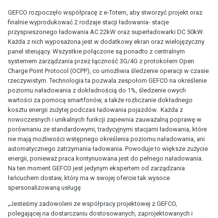
GEFCO rozpoczęło współpracę z e-Totem, aby stworzyć projekt oraz
finalnie wyprodukować 2 rodzaje stacji ładowania- stacje
przyspieszonego ładowania AC 22kW oraz superładowarki DC 50kW.
Każda z nich wyposażona jest w dodatkowy ekran oraz wielojęzyczny
panel sterujący. Wszystkie połączone są ponadto z centralnym
systemem zarządzania przez łączność 3G/4G z protokołem Open
Charge Point Protocol (OCPP), co umożliwia śledzenie operacji w czasie
rzeczywistym. Technologia ta pozwala zespołom GEFCO na określenie
poziomu naładowania z dokładnością do 1%, śledzenie owych
wartości za pomocą smartfonów, a także rozliczanie dokładnego
kosztu energii zużytej podczas ładowania pojazdów. Każda z
nowoczesnych i unikalnych funkcji zapewnia zauważalną poprawę w
porównaniu ze standardowymi, tradycyjnymi stacjami ładowania, które
nie mają możliwości wstępnego określenia poziomu naładowania, ani
automatycznego zatrzymania ładowania. Powoduje to większe zużycie
energii, ponieważ praca kontynuowana jest do pełnego naładowania.
Na ten moment GEFCO jest jedynym ekspertem od zarządzania
łańcuchem dostaw, który ma w swojej ofercie tak wysoce
spersonalizowaną usługę.
„Jesteśmy zadowoleni ze współpracy projektowej z GEFCO,
polegającej na dostarczaniu dostosowanych, zaprojektowanych i