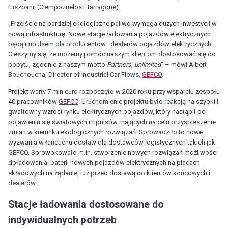
Hiszpanii (Ciempozuelos i Tarragone).
„Przejście na bardziej ekologiczne paliwo wymaga dużych inwestycji w
nową infrastrukturę. Nowe stacje ładowania pojazdów elektrycznych
będą impulsem dla producentów i dealerów pojazdów elektrycznych.
Cieszymy się, że możemy pomóc naszym klientom dostosować się do
popytu, zgodnie z naszym motto
Partners, unlimited
" – mówi Albert
Bouchoucha, Director of Industrial Car Flows,
GEFCO
.
Projekt warty 7 mln euro rozpoczęto w 2020 roku przy wsparciu zespołu
40 pracowników
GEFCO
. Uruchomienie projektu było reakcją na szybki i
gwałtowny wzrost rynku elektrycznych pojazdów, który nastąpił po
pojawieniu się światowych impulsów mających na celu przyspieszenie
zmian w kierunku ekologicznych rozwiązań. Sprowadziło to nowe
wyzwania w łańcuchu dostaw dla dostawców logistycznych takich jak
GEFCO. Sprowokowało m.in. stworzenie nowych rozwiązań możliwości
doładowania baterii nowych pojazdów elektrycznych na placach
składowych na żądanie, tuż przed dostawą do klientów końcowych i
dealerów.
Stacje ładowania dostosowane do
indywidualnych potrzeb