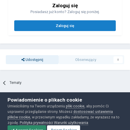
Zaloguj się
Posiadasz już konto? Zaloguj się poniżej.
Zaloguj się
Udostępnij
Obserwujący
0
Tematy
Powiadomienie o plikach cookie
Polityka prywatności
Ciasteczka
Umieściliśmy na Twoim urządzeniu
pliki cookie
, aby pomóc Ci
Powered by Invision Community
usprawnić przeglądanie strony. Możesz
dostosować ustawienia
plików cookie
, w przeciwnym wypadku zakładamy, że wyrażasz na to
zgodę.
Polityka prywatności
Warunki użytkowania