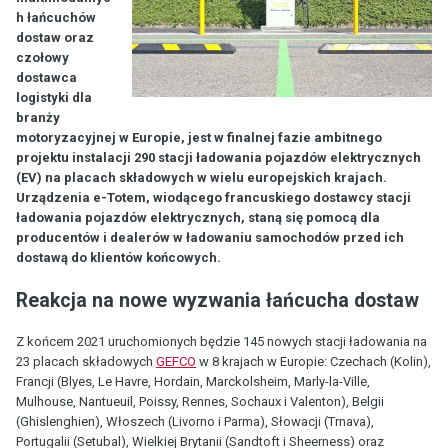
h łańcuchów
dostaw oraz
czołowy
dostawca
logistyki dla
branży
motoryzacyjnej w Europie, jest w finalnej fazie ambitnego
projektu instalacji 290 stacji ładowania pojazdów elektrycznych
(EV) na placach składowych w wielu europejskich krajach.
Urządzenia e-Totem, wiodącego francuskiego dostawcy stacji
ładowania pojazdów elektrycznych, staną się pomocą dla
producentów i dealerów w ładowaniu samochodów przed ich
dostawą do klientów końcowych.
Reakcja na nowe wyzwania łańcucha dostaw
Z końcem 2021 uruchomionych będzie 145 nowych stacji ładowania na
23 placach składowych
GEFCO
w 8 krajach w Europie: Czechach (Kolin),
Francji (Blyes, Le Havre, Hordain, Marckolsheim, Marly-la-Ville,
Mulhouse, Nantueuil, Poissy, Rennes, Sochaux i Valenton), Belgii
(Ghislenghien), Włoszech (Livorno i Parma), Słowacji (Trnava),
Portugalii (Setubal), Wielkiej Brytanii (Sandtoft i Sheerness) oraz