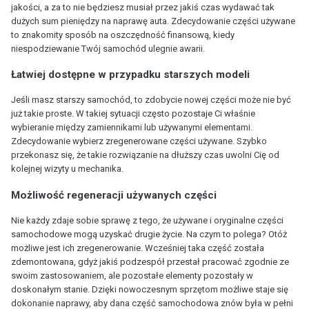
jakości, a za to nie będziesz musiał przez jakiś czas wydawać tak
dużych sum pieniędzy na naprawę auta. Zdecydowanie części używane
to znakomity sposób na oszczędność finansową, kiedy
niespodziewanie Twój samochód ulegnie awarii.
Łatwiej dostępne w przypadku starszych modeli
Jeśli masz starszy samochód, to zdobycie nowej części może nie być
już takie proste. W takiej sytuacji często pozostaje Ci właśnie
wybieranie między zamiennikami lub używanymi elementami.
Zdecydowanie wybierz zregenerowane części używane. Szybko
przekonasz się, że takie rozwiązanie na dłuższy czas uwolni Cię od
kolejnej wizyty u mechanika.
Możliwość regeneracji używanych części
Nie każdy zdaje sobie sprawę z tego, że używane i oryginalne części
samochodowe mogą uzyskać drugie życie. Na czym to polega? Otóż
możliwe jest ich zregenerowanie. Wcześniej taka część została
zdemontowana, gdyż jakiś podzespół przestał pracować zgodnie ze
swoim zastosowaniem, ale pozostałe elementy pozostały w
doskonałym stanie. Dzięki nowoczesnym sprzętom możliwe staje się
dokonanie naprawy, aby dana część samochodowa znów była w pełni