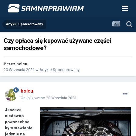
Artykuł Sponsorowany
Czy opłaca się kupować używane części
samochodowe?
Przez
holcu
20 Września 2021
w
Artykuł Sponsorowany
holcu
Opublikowano
20 Września 2021
Jeszcze
niedawno
powszechne
było stawianie
jedynie na