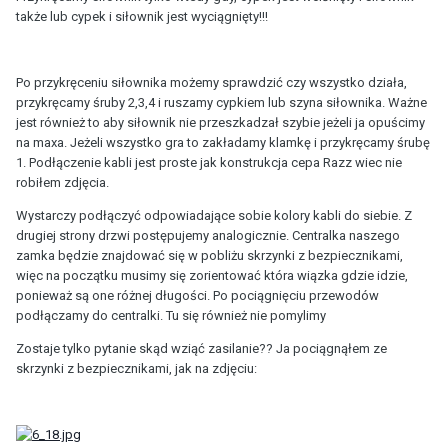
także lub cypek i siłownik jest wyciągnięty!!!
Po przykręceniu siłownika możemy sprawdzić czy wszystko działa,
przykręcamy śruby 2,3,4 i ruszamy cypkiem lub szyna siłownika. Ważne
jest również to aby siłownik nie przeszkadzał szybie jeżeli ja opuścimy
na maxa. Jeżeli wszystko gra to zakładamy klamkę i przykręcamy śrubę
1. Podłączenie kabli jest proste jak konstrukcja cepa Razz wiec nie
robiłem zdjęcia.
Wystarczy podłączyć odpowiadające sobie kolory kabli do siebie. Z
drugiej strony drzwi postępujemy analogicznie. Centralka naszego
zamka będzie znajdować się w pobliżu skrzynki z bezpiecznikami,
więc na początku musimy się zorientować która wiązka gdzie idzie,
ponieważ są one różnej długości. Po pociągnięciu przewodów
podłączamy do centralki. Tu się również nie pomylimy
Zostaje tylko pytanie skąd wziąć zasilanie?? Ja pociągnąłem ze
skrzynki z bezpiecznikami, jak na zdjęciu: