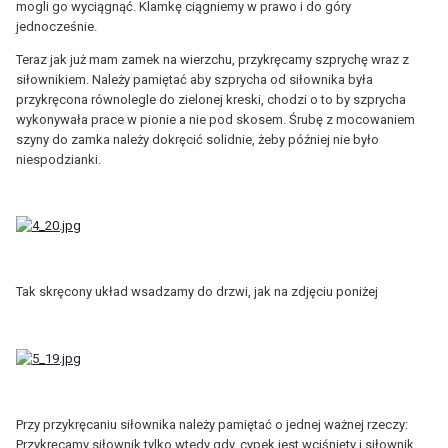
mogli go wyciągnąć. Klamkę ciągniemy w prawo i do góry
jednocześnie.
Teraz jak już mam zamek na wierzchu, przykręcamy szprychę wraz z
siłownikiem. Należy pamiętać aby szprycha od siłownika była
przykręcona równolegle do zielonej kreski, chodzi o to by szprycha
wykonywała prace w pionie a nie pod skosem. Śrubę z mocowaniem
szyny do zamka należy dokręcić solidnie, żeby później nie było
niespodzianki.
Tak skręcony układ wsadzamy do drzwi, jak na zdjęciu poniżej
Przy przykręcaniu siłownika należy pamiętać o jednej ważnej rzeczy:
Przykręcamy siłownik tylko wtedy gdy, cypek jest wciśnięty i siłownik