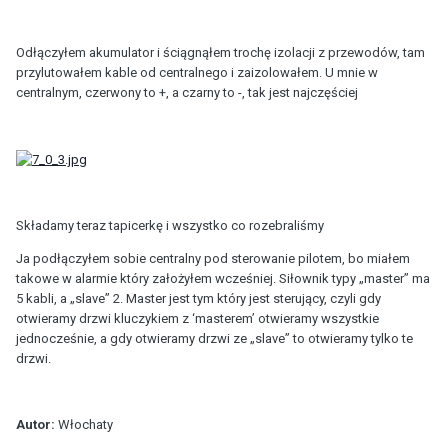
Odłączyłem akumulator i ściągnąłem trochę izolacji z przewodów, tam
przylutowałem kable od centralnego i zaizolowałem. U mnie w
centralnym, czerwony to +, a czarny to -, tak jest najczęściej
Składamy teraz tapicerkę i wszystko co rozebraliśmy
Ja podłączyłem sobie centralny pod sterowanie pilotem, bo miałem
takowe w alarmie który założyłem wcześniej. Siłownik typy „master” ma
5 kabli, a „slave” 2. Master jest tym który jest sterujący, czyli gdy
otwieramy drzwi kluczykiem z ‘masterem’ otwieramy wszystkie
jednocześnie, a gdy otwieramy drzwi ze „slave” to otwieramy tylko te
drzwi.
Autor:
Włochaty