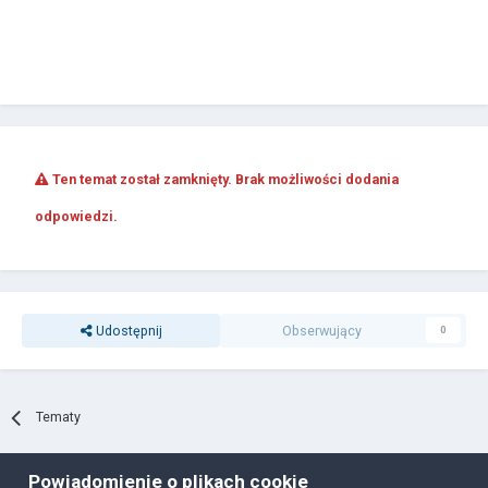
Ten temat został zamknięty. Brak możliwości dodania
odpowiedzi.
Udostępnij
Obserwujący
0
Tematy
Powiadomienie o plikach cookie
Polityka prywatności
Ciasteczka