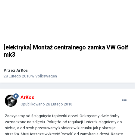
[elektryka] Montaż centralnego zamka VW Golf
mk3
Przez
ArKos
28 Lutego 2010
w
Volkswagen
ArKos
Opublikowano
28 Lutego 2010
Zaczynamy od ściągnięcia tapicerki drzwi. Odkręcamy dwie śruby
zaznaczone na zdjęciu. Pokrętło od regulacji lusterek ciągniemy do
siebie, a od szyb przesuwamy kołnierz w kierunku jak pokazuje
strzałka. Musi jeszcze wykręcić ‘cypek’ od zamykania drzwi. Resztę