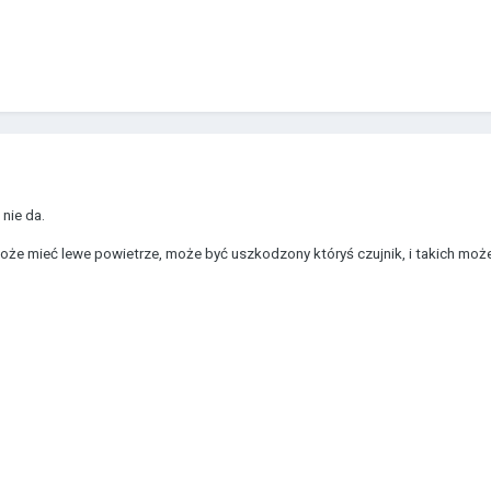
nie da.
e mieć lewe powietrze, może być uszkodzony któryś czujnik, i takich może j