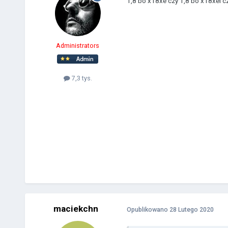
1,8 bo x18xe czy 1,8 bo x18xel c
Administrators
7,3 tys.
maciekchn
Opublikowano
28 Lutego 2020