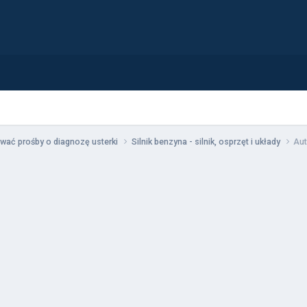
wać prośby o diagnozę usterki
Silnik benzyna - silnik, osprzęt i układy
Aut