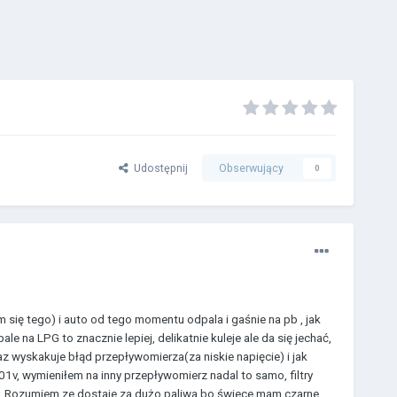
Udostępnij
Obserwujący
0
 się tego) i auto od tego momentu odpala i gaśnie na pb , jak
e na LPG to znacznie lepiej, delikatnie kuleje ale da się jechać,
az wyskakuje błąd przepływomierza(za niskie napięcie) i jak
,01v, wymieniłem na inny przepływomierz nadal to samo, filtry
y. Rozumiem ze dostaje za dużo paliwa bo świece mam czarne,