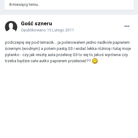
8 miesięcy temu...
Gość szneru
Opublikowano
15 Lutego 2011
podczepię się pod temacik... ja polerowałem jedno nadkole papierem
ściernym (wodnym) a potem pastą G3 i widać lekka różnicę i tutaj moje
pytanko - czy jak resztę auta przelecę G3 to się to jakoś wyrówna czy
trzeba będzie całe autko papierem przelecieć??