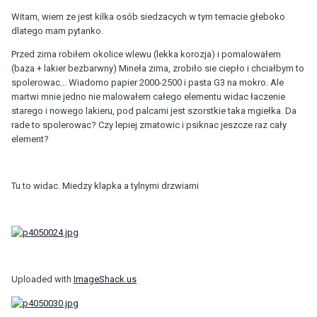
Witam, wiem ze jest kilka osób siedzacych w tym temacie głeboko
dlatego mam pytanko.
Przed zima robiłem okolice wlewu (lekka korozja) i pomalowałem
(baza + lakier bezbarwny) Mineła zima, zrobiło sie ciepło i chciałbym to
spolerowac... Wiadomo papier 2000-2500 i pasta G3 na mokro. Ale
martwi mnie jedno nie malowałem całego elementu widac łaczenie
starego i nowego lakieru, pod palcami jest szorstkie taka mgiełka. Da
rade to spolerowac? Czy lepiej zmatowic i psiknac jeszcze raz cały
element?
Tu to widac. Miedzy klapka a tylnymi drzwiami
Uploaded with
ImageShack.us