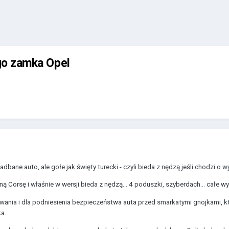
ego zamka Opel
zadbane auto, ale gołe jak święty turecki - czyli bieda z nędzą jeśli chodzi o 
ą Corsę i właśnie w wersji bieda z nędzą... 4 poduszki, szyberdach... całe wy
wania i dla podniesienia bezpieczeństwa auta przed smarkatymi gnojkami, k
a.