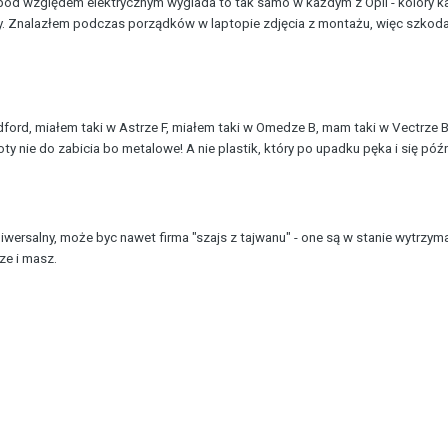
 pod względem elektrycznym wyglada to tak samo w każdym z Opli - kolory ka
y. Znalazłem podczas porządków w laptopie zdjęcia z montażu, więc szkoda
dford, miałem taki w Astrze F, miałem taki w Omedze B, mam taki w Vectrze B,
oty nie do zabicia bo metalowe! A nie plastik, który po upadku pęka i się póź
iwersalny, może byc nawet firma "szajs z tajwanu" - one są w stanie wytrzy
ze i masz.