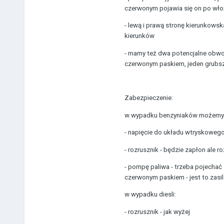
czerwonym pojawia się on po włoż
- lewą i prawą stronę kierunkows
kierunków
- mamy też dwa potencjalne obwod
czerwonym paskiem, jeden grubsz
Zabezpieczenie:
w wypadku benzyniaków możemy 
- napięcie do układu wtryskowego -
- rozrusznik - będzie zapłon ale ro
- pompę paliwa - trzeba pojechać
czerwonym paskiem - jest to zasi
w wypadku diesli:
- rozrusznik - jak wyżej