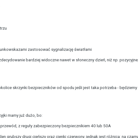
trzu
erunkowskazami zastosować sygnalizację światłami
zdecydowanie bardziej widoczne nawet w słoneczny dzień, niż np. pozycyjne, d
lice skrzynki bezpieczników od spodu jeśli jest taka potrzeba - będziemy m
jki mamy już dużo, bo:
ny przewód, z reguły zabezpieczony bezpiecznikiem 40 lub 50A
eden grubszy drugi cieńszy oraz cienki czerwony, jednak jest różnica: na czar