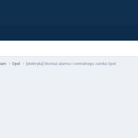
wiam
Opel
[elektryka] Montaż alarmu i centralnego zamka Opel