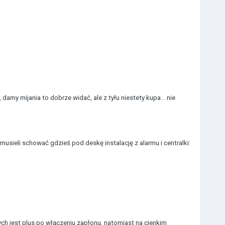
amy mijania to dobrze widać, ale z tyłu niestety kupa... nie
usieli schować gdzieś pod deskę instalację z alarmu i centralki:
nych jest plus po włączeniu zapłonu, natomiast na cienkim