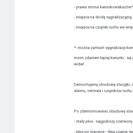
- prawa strona kierunkowskazów*
- miejsce na diodę sygnalizacyjną
- miejsce na czujniki ruchu we wnę
*- można zamiast sygnalizacji ki
moim zdaniem lepiej kierunki - są 
widać
Demontujemy obudowę stacyjki, oko
alarmu, centrala i czujników ruchu.
Po zdemontowaniu obudowy stacy
- stały plus - najgrubszy czerwo
- plus po stacyjce - dwa czarne, j