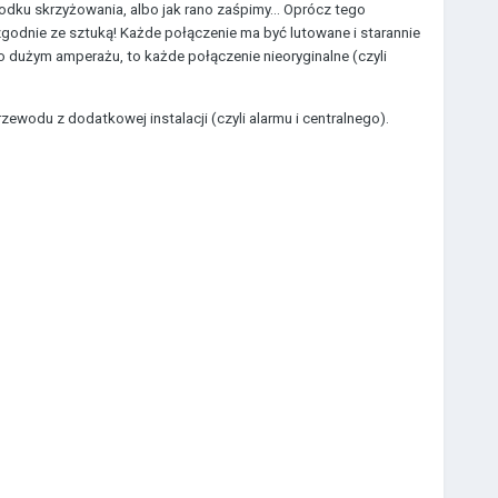
ku skrzyżowania, albo jak rano zaśpimy... Oprócz tego
odnie ze sztuką! Każde połączenie ma być lutowane i starannie
 o dużym amperażu, to każde połączenie nieoryginalne (czyli
ewodu z dodatkowej instalacji (czyli alarmu i centralnego).