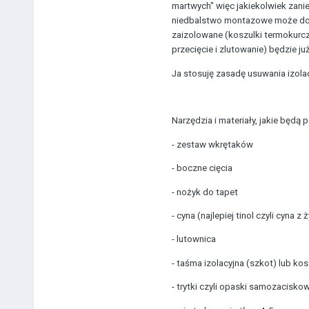
martwych" więc jakiekolwiek zani
niedbalstwo montazowe może dopr
zaizolowane (koszulki termokurczl
przecięcie i zlutowanie) będzie 
Ja stosuję zasadę usuwania izolac
Narzędzia i materiały, jakie będą 
- zestaw wkrętaków
- boczne cięcia
- nożyk do tapet
- cyna (najlepiej tinol czyli cyna z
- lutownica
- taśma izolacyjna (szkot) lub ko
- trytki czyli opaski samozacisko