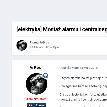
[elektryka] Montaż alarmu i centraln
Przez
ArKos
14 Maja 2010
w
Opel
ArKos
Opublikowano
14 Maja 2010
Często się zdarza, że jest fajne i 
Szwagier ma bardzo zadbaną i fajn
Dla podniesienia komfortu użytko
Administrators
montaż alarmu i centralnego zamk