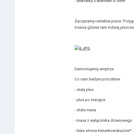
- wiertarka z wiertłem 4-5mm
Zaczynamy rzetelnie prace. Przygo
trzecia gdzieś tam indziej jeszcze
Demontujemy wnętrze.
Co nam bedzie potrzebne:
- stały plus
- plus po stacyjce
- stała masa
- masa z wyłącznika drzwiowego
- lewa strona kierunkowskazów*