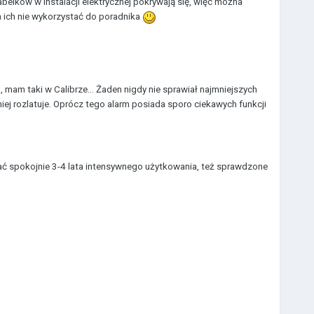
belków w instalacji elektrycznej pokrywają się, więc można
 ich nie wykorzystać do poradnika
 mam taki w Calibrze... Żaden nigdy nie sprawiał najmniejszych
niej rozlatuje. Oprócz tego alarm posiada sporo ciekawych funkcji
mać spokojnie 3-4 lata intensywnego użytkowania, też sprawdzone