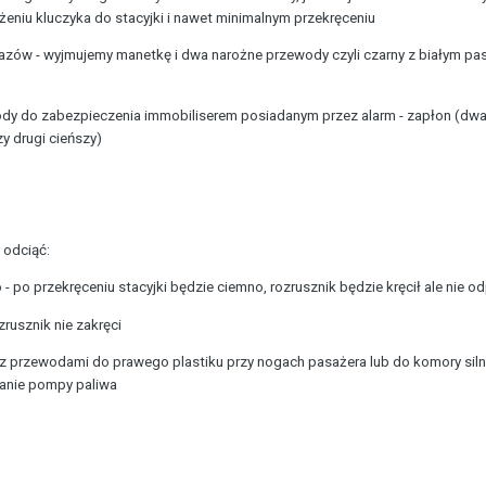
eniu kluczyka do stacyjki i nawet minimalnym przekręceniu
kazów - wyjmujemy manetkę i dwa narożne przewody czyli czarny z białym pask
y do zabezpieczenia immobiliserem posiadanym przez alarm - zapłon (dwa cz
y drugi cieńszy)
odciąć:
 po przekręceniu stacyjki będzie ciemno, rozrusznik będzie kręcił ale nie od
zrusznik nie zakręci
 z przewodami do prawego plastiku przy nogach pasażera lub do komory silni
lanie pompy paliwa