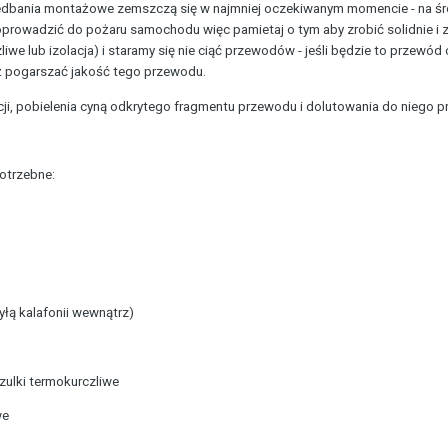
edbania montażowe zemszczą się w najmniej oczekiwanym momencie - na środ
owadzić do pożaru samochodu więc pamietaj o tym aby zrobić solidnie i zg
iwe lub izolacja) i staramy się nie ciąć przewodów - jeśli będzie to przewód
już pogarszać jakość tego przewodu.
ji, pobielenia cyną odkrytego fragmentu przewodu i dolutowania do niego prz
potrzebne:
 żyłą kalafonii wewnątrz)
szulki termokurczliwe
we