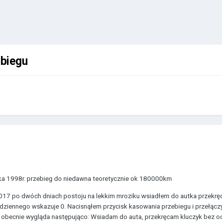
ebiegu
ka 1998r. przebieg do niedawna teoretycznie ok 180000km
2017 po dwóch dniach postoju na lekkim mroziku wsiadłem do autka przekręci
 dziennego wskazuje 0. Nacisnąłem przycisk kasowania przebiegu i przełączy
obecnie wygląda następująco: Wsiadam do auta, przekręcam kluczyk bez odpala