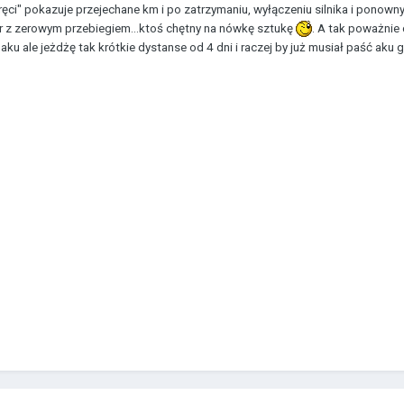
kręci" pokazuje przejechane km i po zatrzymaniu, wyłączeniu silnika i ponown
 z zerowym przebiegiem...ktoś chętny na nówkę sztukę
. A tak poważnie
u ale jeżdżę tak krótkie dystanse od 4 dni i raczej by już musiał paść aku gd