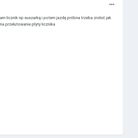
am licznik np suszarką i potem jazdę próbna trzeba zrobić jak
a przelutowanie płyty licznika