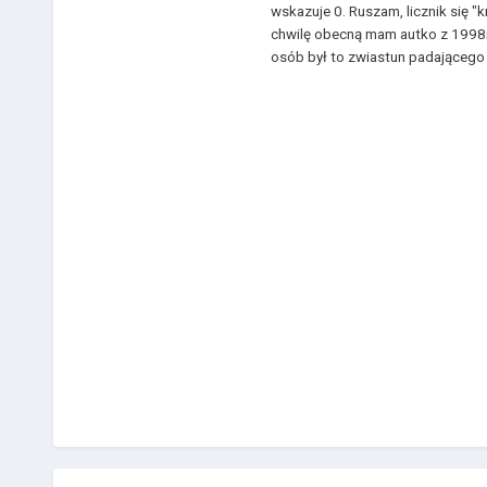
wskazuje 0. Ruszam, licznik się "
chwilę obecną mam autko z 1998r
osób był to zwiastun padającego ak