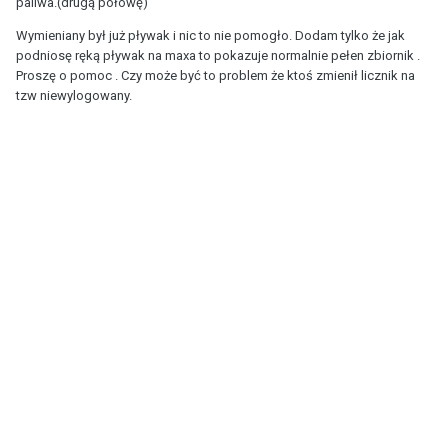
paliwa.(drugą połowę)
Wymieniany był już pływak i nic to nie pomogło. Dodam tylko że jak
podniosę ręką pływak na maxa to pokazuje normalnie pełen zbiornik .
Proszę o pomoc . Czy może być to problem że ktoś zmienił licznik na
tzw niewylogowany.