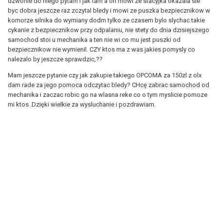
dzwonie do niego pytam i jak tam a on mowi ze stacyjka okazala sie
byc dobra jeszcze raz zczytal bledy i mowi ze puszka bezpiecznikow w
komorze silnika do wymiany dodm tylko ze czasem bylo slychac takie
cykanie z bezpiecznikow przy odpalaniu, nie stety do dnia dzisiejszego
samochod stoi u mechanika a ten nie wi co mu jest puszki od
bezpiecznikow nie wymienil. CZY ktos ma z was jakies pomysly co
nalezalo by jeszcze sprawdzic,??
Mam jeszcze pytanie czy jak zakupie takiego OPCOMA za 150zl z olx
dam rade za jego pomoca odczytac bledy? CHcę zabrac samochod od
mechanika i zaczac robic go na wlasna reke co o tym myslicie pomoze
mi ktos .Dzięki wielkie za wysluchanie i pozdrawiam.