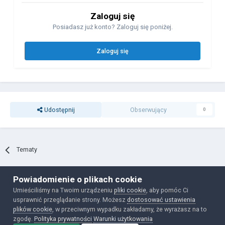
Zaloguj się
Posiadasz już konto? Zaloguj się poniżej.
Zaloguj się
Udostępnij
Obserwujący
0
Tematy
Powiadomienie o plikach cookie
Polityka prywatności
Ciasteczka
Umieściliśmy na Twoim urządzeniu
pliki cookie
, aby pomóc Ci
Powered by Invision Community
usprawnić przeglądanie strony. Możesz
dostosować ustawienia
plików cookie
, w przeciwnym wypadku zakładamy, że wyrażasz na to
zgodę.
Polityka prywatności
Warunki użytkowania