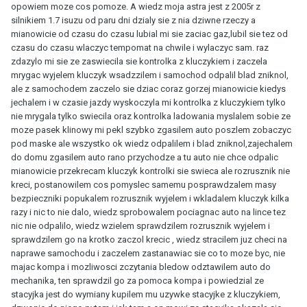
opowiem moze cos pomoze. A wiedz moja astra jest z 2005r z
silnikiem 1.7 isuzu od paru dni dzialy sie z nia dziwne rzeczy a
mianowicie od czasu do czasu lubial mi sie zaciac gaz,lubil sie tez od
czasu do czasu wlaczyc tempomat na chwile i wylaczyc sam. raz
zdazylo mi sie ze zaswiecila sie kontrolka z kluczykiem i zaczela
mrygac wyjelem kluczyk wsadzzilem i samochod odpalil blad zniknol,
ale z samochodem zaczelo sie dziac coraz gorzej mianowicie kiedys
jechalem i w czasie jazdy wyskoczyla mi kontrolka z kluczykiem tylko
nie mrygala tylko swiecila oraz kontrolka ladowania myslalem sobie ze
moze pasek klinowy mi pekl szybko zgasilem auto poszlem zobaczyc
pod maske ale wszystko ok wiedz odpalilem i blad zniknol,zajechalem
do domu zgasilem auto rano przychodze a tu auto nie chce odpalic
mianowicie przekrecam kluczyk kontrolki sie swieca ale rozrusznik nie
kreci, postanowilem cos pomyslec samemu posprawdzalem masy
bezpieczniki popukalem rozrusznik wyjelem i wkladalem kluczyk kilka
razy i nic to nie dalo, wiedz sprobowalem pociagnac auto na lince tez
nic nie odpalilo, wiedz wzielem sprawdzilem rozrusznik wyjelem i
sprawdzilem go na krotko zaczol krecic , wiedz stracilem juz checi na
naprawe samochodu i zaczelem zastanawiac sie co to moze byc, nie
majac kompa i mozliwosci zczytania bledow odztawilem auto do
mechanika, ten sprawdzil go za pomoca kompa i powiedzial ze
stacyjka jest do wymiany kupilem mu uzywke stacyjke z kluczykiem,