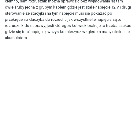
ciemno, sam rozrusznik można sprawdzić bez wyjmowania są tam
dwie śruby jedna z grubym kablem gdzie jest stałe napięcie 12 V i drugi
sterowanie ze stacyjki i na tym napięcie musi się pokazać po
przekręceniu kluczyka do rozruchu jak wszystkie te napięcia są to
rozrusznik do naprawy, jeśli któregoś kol wiek brakuje to trzeba szukać
gdzie się traci napięcie, wszystko mierzysz względem masy silnika nie
akumulatora.