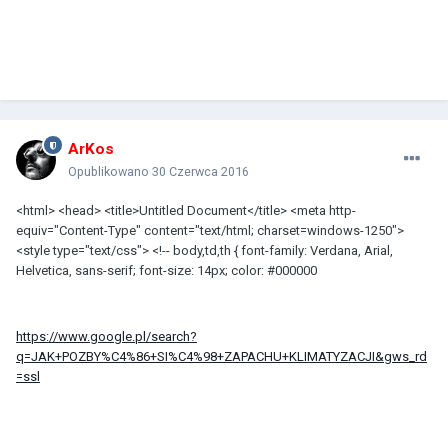
ArKos
Opublikowano
30 Czerwca 2016
<html> <head> <title>Untitled Document</title> <meta http-
equiv="Content-Type" content="text/html; charset=windows-1250">
<style type="text/css"> <!-- body,td,th { font-family: Verdana, Arial,
Helvetica, sans-serif; font-size: 14px; color: #000000
https://www.google.pl/search?
q=JAK+POZBY%C4%86+SI%C4%98+ZAPACHU+KLIMATYZACJI&gws_rd
=ssl