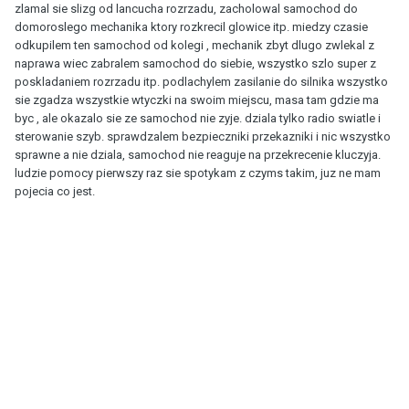
zlamal sie slizg od lancucha rozrzadu, zacholowal samochod do
domoroslego mechanika ktory rozkrecil glowice itp. miedzy czasie
odkupilem ten samochod od kolegi , mechanik zbyt dlugo zwlekal z
naprawa wiec zabralem samochod do siebie, wszystko szlo super z
poskladaniem rozrzadu itp. podlachylem zasilanie do silnika wszystko
sie zgadza wszystkie wtyczki na swoim miejscu, masa tam gdzie ma
byc , ale okazalo sie ze samochod nie zyje. dziala tylko radio swiatle i
sterowanie szyb. sprawdzalem bezpieczniki przekazniki i nic wszystko
sprawne a nie dziala, samochod nie reaguje na przekrecenie kluczyja.
ludzie pomocy pierwszy raz sie spotykam z czyms takim, juz ne mam
pojecia co jest.