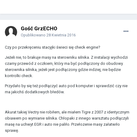
Gość GrzECHO
Opublikowano
28 Kwietnia 2016
Czy po przekręceniu stacyjki świeci się check engine?
Jeżeli nie, to brakuje masy na sterowniku silnika. Z instalacji wychodzi
czarny przewód z oczkiem, który ma być podłączony do obudowy
sterownika silnika, jeżeli jest podłączony gdzie indziej, nie będzie
kontrolki check.
Przydało by się też podłączyć auto pod komputer i sprawdzić czy nie
ma jakichś dodatkowych błedów.
Akurat takiej Vectry nie robiłem, ale miałem Tigre z 2007 z identycznym
obiawem po wymianie silnika. Chłopaki z innego warsztatu podłączyli
masę na uchwyt EGR i auto nie paliło. Przełozenie masy załatwiło
sprawę.