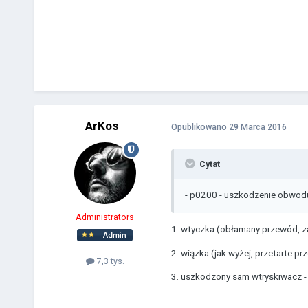
ArKos
Opublikowano
29 Marca 2016
Cytat
- p0200 - uszkodzenie obwod
Administrators
1. wtyczka (obłamany przewód, za
2. wiązka (jak wyżej, przetarte pr
7,3 tys.
3. uszkodzony sam wtryskiwacz - 