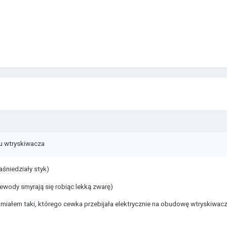
u wtryskiwacza
śniedziały styk)
zewody smyrają się robiąc lekką zwarę)
miałem taki, którego cewka przebijała elektrycznie na obudowę wtryskiwacza