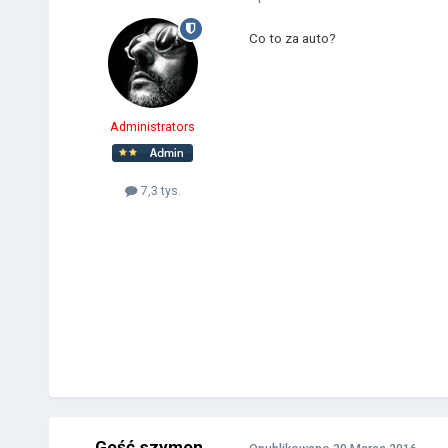
Co to za auto?
Administrators
7,3 tys.
Gość szymon