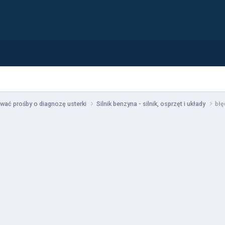
wać prośby o diagnozę usterki
Silnik benzyna - silnik, osprzęt i układy
błę