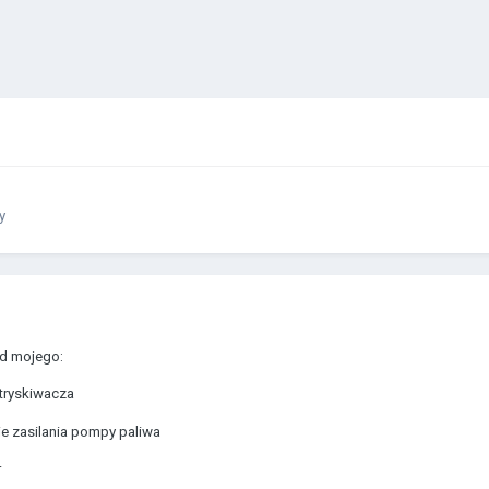
y
od mojego:
tryskiwacza
e zasilania pompy paliwa
r