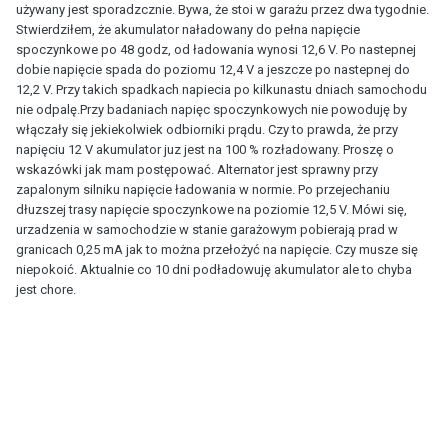
używany jest sporadzcznie. Bywa, że stoi w garażu przez dwa tygodnie.
Stwierdziłem, że akumulator naładowany do pełna napięcie
spoczynkowe po 48 godz, od ładowania wynosi 12,6 V. Po nastepnej
dobie napięcie spada do poziomu 12,4 V a jeszcze po nastepnej do
12,2 V. Przy takich spadkach napiecia po kilkunastu dniach samochodu
nie odpalę.Przy badaniach napięc spoczynkowych nie powoduję by
włączały się jekiekolwiek odbiorniki prądu. Czy to prawda, że przy
napięciu 12 V akumulator juz jest na 100 % rozładowany. Proszę o
wskazówki jak mam postępować. Alternator jest sprawny przy
zapalonym silniku napięcie ładowania w normie. Po przejechaniu
dłuzszej trasy napięcie spoczynkowe na poziomie 12,5 V. Mówi się,
urzadzenia w samochodzie w stanie garażowym pobierają prad w
granicach 0,25 mA jak to można przełożyć na napięcie. Czy musze się
niepokoić. Aktualnie co 10 dni podładowuję akumulator ale to chyba
jest chore.