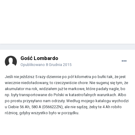
Gość Lombardo
Opublikowano
8 Grudnia 2015
Jeśli nie jeździsz 5 razy dziennie po pół kilometra po bułki tak, że jest
wiecznie niedoładowany, to rzeczywiście chore. Nie sugeruj się tym, że
akumulator ma rok, widziałem już te markowe, które padały nagle, bo
np. były transportowane do Polski w katastrofalnych warunkach. Albo
po prostu przysyłano nam odrzuty. Według mojego katalogu wychodzi
u Ciebie 56 Ah, 580 A (056622ZN), ale nie sądzę, żeby te 4 Ah robiło
różnicę, gdyby wszystko było w porządku.