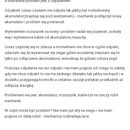
a dokładnie problem jest z odpalaniem.
Od jakieś czasu czasami nie odpala tak jakby był rozładowany
akumulator(znajduje się pod siedzeniem) - mechanik podłączył nowy
akumulator i problem się powtarzał.
Wymieniłem rozrusznik na nowy i problem nadal się pojawiał, zostały
więc wymienione kable od akumulatora masa itp.
Coraz częściej się to zdarza a momentami nie chce w ogóle odpalić,
zdarzało się że wyzerował się zegar gdzie wcześniej zdarzało się to
tylko po odłączeniu akumulatora, wnioskuję że gdzieś odcina prąd.
Podczas odpalania nie raz odpala i nie mam pojęcia od czego to zależy
gdy nie chce odpalić to nie ma żadnego dźwięku tak jakby nie kręcił i w
dodatku przygasają kontrolki a ostatnio zaczął pstrykać przekaźnik aż
odłączę stacyjkę.
Problemem nie jest: akumulator, rozrusznik, kable tzn te rzeczy robił
mechanik.
W czym może być problem? Nie mam już siły na niego i nie mam
pojęcia co dalej robić - mechanicy rozkładają ręce.