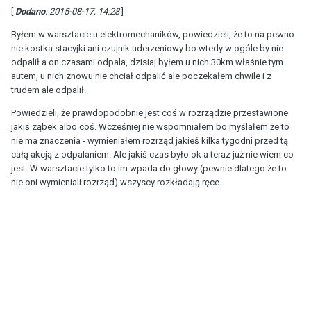
[
Dodano
: 2015-08-17, 14:28
]
Byłem w warsztacie u elektromechaników, powiedzieli, że to na pewno
nie kostka stacyjki ani czujnik uderzeniowy bo wtedy w ogóle by nie
odpalił a on czasami odpala, dzisiaj byłem u nich 30km właśnie tym
autem, u nich znowu nie chciał odpalić ale poczekałem chwile i z
trudem ale odpalił.
Powiedzieli, że prawdopodobnie jest coś w rozrządzie przestawione
jakiś ząbek albo coś. Wcześniej nie wspomniałem bo myślałem że to
nie ma znaczenia - wymieniałem rozrząd jakieś kilka tygodni przed tą
całą akcją z odpalaniem. Ale jakiś czas było ok a teraz już nie wiem co
jest. W warsztacie tylko to im wpada do głowy (pewnie dlatego że to
nie oni wymieniali rozrząd) wszyscy rozkładają ręce.