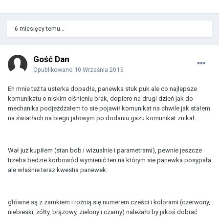
6 miesięcy temu...
Gość Dan
Opublikowano
10 Września 2015
Eh mnie też ta usterka dopadła, panewka stuk puk ale co najlepsze
komunikatu o niskim ciśnieniu brak, dopiero na drugi dzień jak do
mechanika podjeżdżałem to sie pojawił komunikat na chwile jak stałem
na światłach na biegu jałowym po dodaniu gazu komunikat znikał.
Wał już kupiłem (stan bdb i wizualnie i parametrami), pewnie jeszcze
trzeba bedzie korbowód wymienić ten na którym sie panewka posypała
ale właśnie teraz kwestia panewek:
główne są z zamkiem i rożnią się numerem cześci i kolorami (czerwony,
niebieski, żółty, brązowy, zielony i czarny) należało by jakoś dobrać