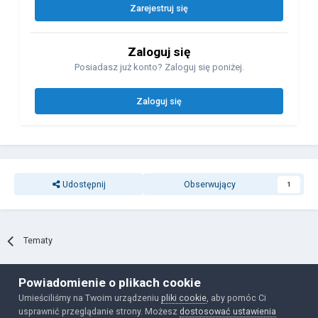
Zarejestruj się
Zaloguj się
Posiadasz już konto? Zaloguj się poniżej.
Zaloguj się
Udostępnij
Obserwujący
1
Tematy
Powiadomienie o plikach cookie
Polityka prywatności
Ciasteczka
Umieściliśmy na Twoim urządzeniu
pliki cookie
, aby pomóc Ci
Powered by Invision Community
usprawnić przeglądanie strony. Możesz
dostosować ustawienia