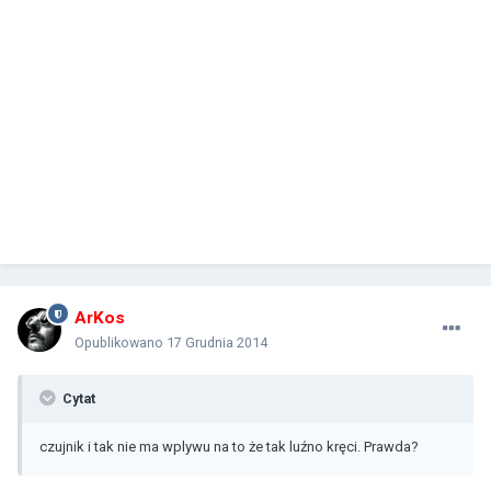
ArKos
Opublikowano
17 Grudnia 2014
Cytat
czujnik i tak nie ma wplywu na to że tak luźno kręci. Prawda?