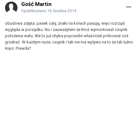
Gość Martin
Opublikowano
16 Grudnia 2014
obudowa zdjęta. pasek cały, znaki na kołach pasują, więc rozrząd
wygląda w porządku. No i zauważyłem że ktoś wymontował czujnik
położenia wału. Ale to już chyba poprzedni właściciel próbował coś
grzebać. W każdym razie, czujnik i tak nie ma wplywu na to że tak luźno
kręci. Prawda?