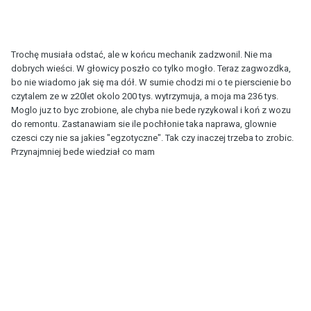
Trochę musiała odstać, ale w końcu mechanik zadzwonil. Nie ma
dobrych wieści. W głowicy poszło co tylko mogło. Teraz zagwozdka,
bo nie wiadomo jak się ma dół. W sumie chodzi mi o te pierscienie bo
czytalem ze w z20let okolo 200 tys. wytrzymuja, a moja ma 236 tys.
Moglo juz to byc zrobione, ale chyba nie bede ryzykowal i koń z wozu
do remontu. Zastanawiam sie ile pochłonie taka naprawa, glownie
czesci czy nie sa jakies "egzotyczne". Tak czy inaczej trzeba to zrobic.
Przynajmniej bede wiedział co mam