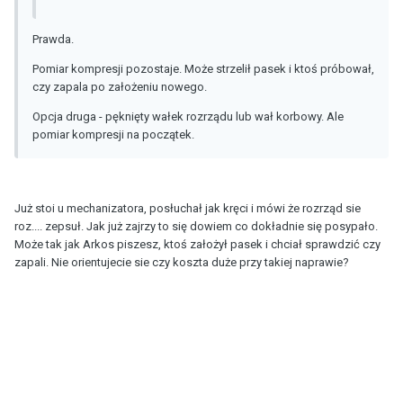
Prawda.
Pomiar kompresji pozostaje. Może strzelił pasek i ktoś próbował,
czy zapala po założeniu nowego.
Opcja druga - pęknięty wałek rozrządu lub wał korbowy. Ale
pomiar kompresji na początek.
Już stoi u mechanizatora, posłuchał jak kręci i mówi że rozrząd sie
roz.... zepsuł. Jak już zajrzy to się dowiem co dokładnie się posypało.
Może tak jak Arkos piszesz, ktoś założył pasek i chciał sprawdzić czy
zapali. Nie orientujecie sie czy koszta duże przy takiej naprawie?