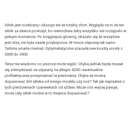
Silnik jest rozebrany i okazuje sie że totalny złom. Wygląda na to że ten
silnik za dawce posłużył, bo niemożliwe żeby wszystko sie rozsypało w
jednym momencie. Po ściągnięciu głowicy, okazało się że wszędzie
jest rdza, nie była nawet przykręcona. W misce olejowej tak samo.
Turbina umarła również. Optymalistyczne szacunkowe koszty urosły z
3000 do 5500
Teraz nie wiadomo co jeszcze może wyjść. Chyba jednak będę musiał
się zdecydować na używany, na allegro 4200 i ewentualnie
profilaktycznie powymieniać te pierścienie. Chyba że można
dopasować dół silnika od innego modelu czy coś? Tak jak napisałeś o
tych pierścieniach i panewkach od x20xev. Może coś więcej pasuje,
może cały silnik można w to miejsce dopasować?