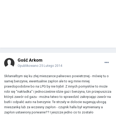
Gość Arkom
Opublikowano
25 Lutego 2014
Skłaniałbym się ku złej mieszance paliwowo powietrznej - mówię tu o
samej benzynie, ewentualnie zapłon ale to wg mnie mniej
prawdopodobne bo na LPG by nie trybił. Z innych pomysłów to może
robi się "nakładka" i jednocześnie idzie gaz i benzyna, tzn przepuszcza
któryś zawór od gazu - można łatwo to sprawdzić zakręcając zawór na
butli i odpalić auto na benzynie. Te strzały w dolocie sugerują ubogą
mieszankę lub za wczesny zapłon - czujnik halla był wymieniany a
zapłon ustawiony porwanie?? I jeszcze jedno co to zostało