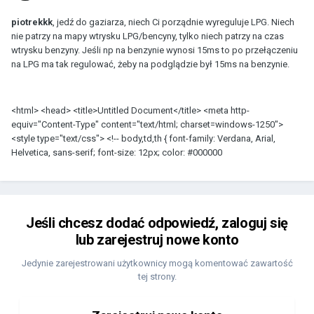
piotrekkk
, jedź do gaziarza, niech Ci porządnie wyreguluje LPG. Niech
nie patrzy na mapy wtrysku LPG/bencyny, tylko niech patrzy na czas
wtrysku benzyny. Jeśli np na benzynie wynosi 15ms to po przełączeniu
na LPG ma tak regulować, żeby na podglądzie był 15ms na benzynie.
<html> <head> <title>Untitled Document</title> <meta http-
equiv="Content-Type" content="text/html; charset=windows-1250">
<style type="text/css"> <!-- body,td,th { font-family: Verdana, Arial,
Helvetica, sans-serif; font-size: 12px; color: #000000
Jeśli chcesz dodać odpowiedź, zaloguj się
lub zarejestruj nowe konto
Jedynie zarejestrowani użytkownicy mogą komentować zawartość
tej strony.