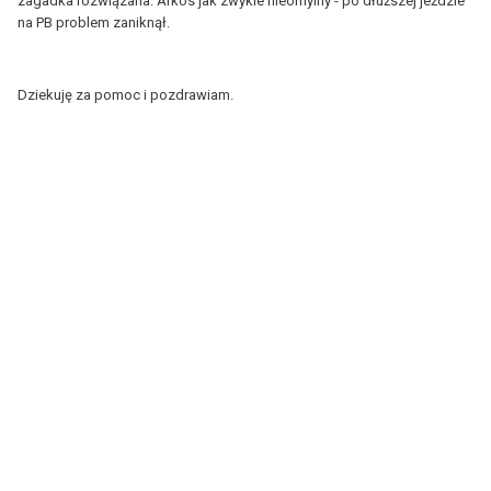
zagadka rozwiązana. Arkos jak zwykle nieomylny - po dłuższej jeździe
na PB problem zaniknął.
Dziekuję za pomoc i pozdrawiam.