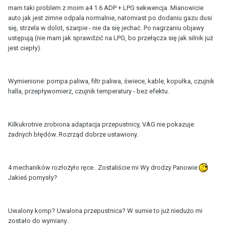
mam taki problem z moim a4 1.6 ADP + LPG sekwencja. Mianowicie
auto jak jest zimne odpala normalnie, natomiast po dodaniu gazu dusi
się, strzela w dolot, szarpie - nie da się jechać. Po nagrzaniu objawy
ustępują (nie mam jak sprawdzić na LPG, bo przełącza się jak silnik już
jest ciepły).
Wymienione: pompa paliwa, filtr paliwa, świece, kable, kopułka, czujnik
halla, przepływomierz, czujnik temperatury - bez efektu.
Kilkukrotnie zrobiona adaptacja przepustnicy, VAG nie pokazuje
żadnych błędów. Rozrząd dobrze ustawiony.
4 mechaników rozłożyło ręce.. Zostaliście mi Wy drodzy Panowie
Jakieś pomysły?
Uwalony komp? Uwalona przepustnica? W sumie to już niedużo mi
zostało do wymiany..