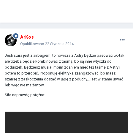
ArKos
Opublikowano
22 Stycznia 2014
Jeśli stara jest z airbagiem, to nowsza z Astry będzie pasować tik-tak
ale trzeba będzie kombinować z taśmą, bo są inne wtyczki do
poduszek. Będziesz musiał moim zdaniem mieć też taśmę z Astry i
potem to przerobić. Proponuję elektryka zaangażować, bo masz
szansę z zaskoczenia dostać w japę z poduchy... jest w stanie urwać
łeb więc nie ma żartów.
Siła naprawdę potężna: