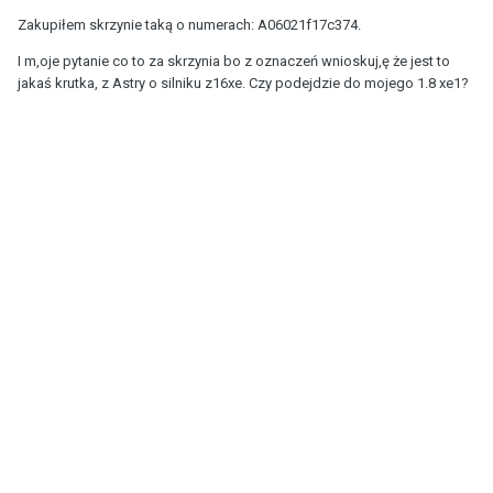
Zakupiłem skrzynie taką o numerach: A06021f17c374.
I m,oje pytanie co to za skrzynia bo z oznaczeń wnioskuj,ę że jest to
jakaś krutka, z Astry o silniku z16xe. Czy podejdzie do mojego 1.8 xe1?