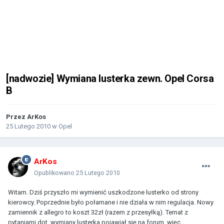
[nadwozie] Wymiana lusterka zewn. Opel Corsa
B
Przez
ArKos
25 Lutego 2010
w
Opel
ArKos
Opublikowano
25 Lutego 2010
Witam. Dziś przyszło mi wymienić uszkodzone lusterko od strony
kierowcy. Poprzednie było połamane i nie działa w nim regulacja. Nowy
zamiennik z allegro to koszt 32zł (razem z przesyłką). Temat z
pytaniami dot. wymiany lusterka pojawiał się na forum, więc