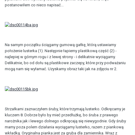
postanowiłem co nieco napisać...
Na samym początku ściągamy gumową gałkę, którą ustawiamy
położenie lusterka (1). Następnie łapiemy plastikową część (2) -
najlepiej w górnym rogu i z lewej strony - i delikatnie wyciągamy.
Delikatnie, bo od dołu są plastikowe zaczepy, które przy podważaniu
mogą nam się wyłamać. Uzyskamy obraz taki jak na zdjęciu nr 2.
Strzałkami zaznaczyłem śruby, które trzymają lusterko. Odkręcamy je
kluczem 8. Dobrze było by mieć przedłużkę, bo śruba z prawego
narożnika jak i lewego dolnego odkręcają się niewygodnie. Gdy śruby
mamy poza polem działania wyciągamy lusterko, razem z piankową
wkładką. Oryginalna pianka jest za gruba dla zamiennika. Wraz z