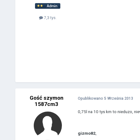
7,3 tys.
Gość szymon
Opublikowano
5 Września 2013
1587cm3
0,75l na 10 tys km to nieduzo, n
gizmo82
,