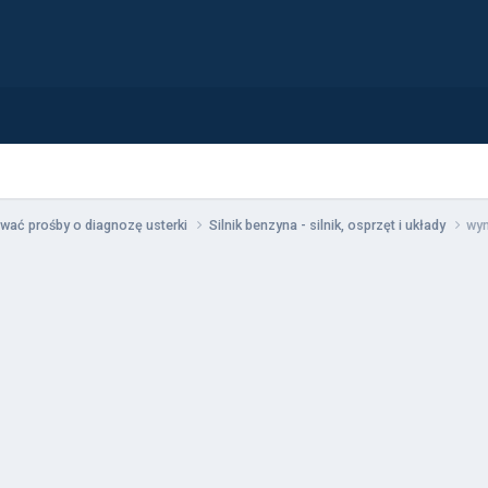
wać prośby o diagnozę usterki
Silnik benzyna - silnik, osprzęt i układy
wym