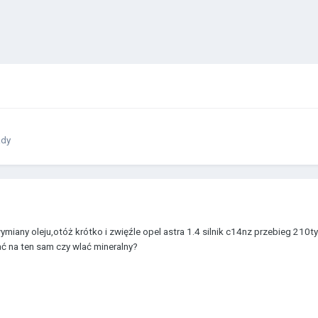
ady
miany oleju,otóż krótko i zwięźle opel astra 1.4 silnik c14nz przebieg 210t
iać na ten sam czy wlać mineralny?