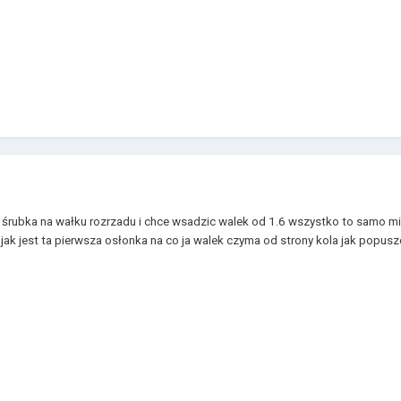
śrubka na wałku rozrzadu i chce wsadzic walek od 1.6 wszystko to samo mierz
 jest ta pierwsza osłonka na co ja walek czyma od strony kola jak popuszcze n