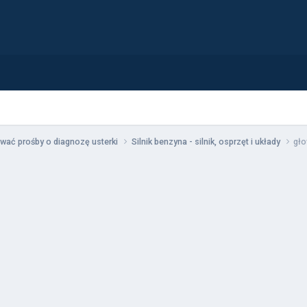
wać prośby o diagnozę usterki
Silnik benzyna - silnik, osprzęt i układy
gło