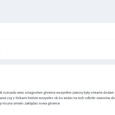
y
k rozrzadu wiec sciagnołem głowice wszystkie zawory były otwarte dodam z
anie czy z tłokami bedzie wszystko ok bo widac na nich odbitki zaworów doś
czy mozna smiało zaklądac nowa głowice