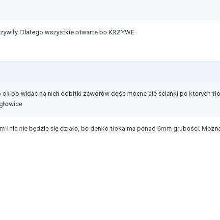
krzywiły. Dlatego wszystkie otwarte bo KRZYWE.
 ok bo widac na nich odbitki zaworów dośc mocne ale scianki po ktorych tło
głowice
 i nic nie będzie się działo, bo denko tłoka ma ponad 6mm grubości. Możn