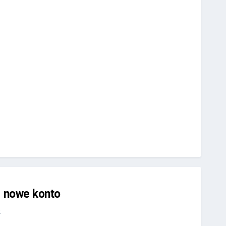
j nowe konto
.