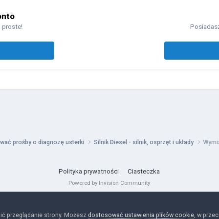
onto
 proste!
Posiadasz
wać prośby o diagnozę usterki
Silnik Diesel - silnik, osprzęt i układy
Wymi
Polityka prywatności
Ciasteczka
Powered by Invision Community
ić przeglądanie strony. Możesz
dostosować ustawienia plików cookie
, w prze