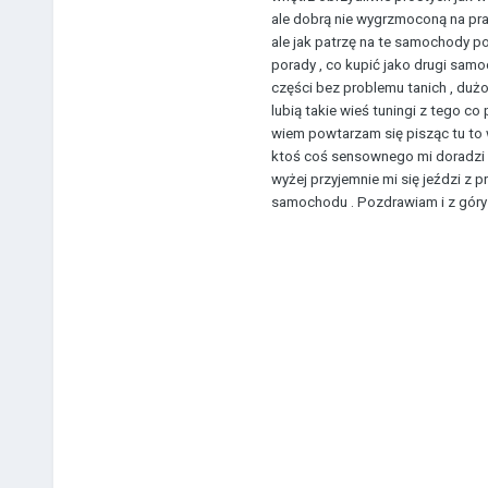
ale dobrą nie wygrzmoconą na pr
ale jak patrzę na te samochody po
porady , co kupić jako drugi sam
części bez problemu tanich , duż
lubią takie wieś tuningi z tego co
wiem powtarzam się pisząc tu to w
ktoś coś sensownego mi doradzi 
wyżej przyjemnie mi się jeździ z 
samochodu . Pozdrawiam i z góry 