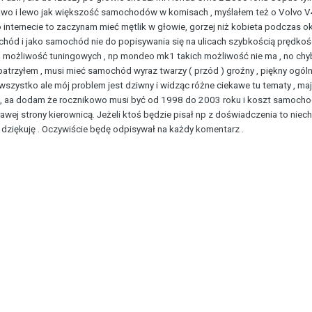
awo i lewo jak większość samochodów w komisach , myślałem też o Volvo V
 internecie to zaczynam mieć mętlik w głowie, gorzej niż kobieta podczas okre
ochód i jako samochód nie do popisywania się na ulicach szybkością prędko
o możliwość tuningowych , np mondeo mk1 takich możliwość nie ma , no chyba
 patrzyłem , musi mieć samochód wyraz twarzy ( przód ) groźny , piękny ogólni
szystko ale mój problem jest dziwny i widząc różne ciekawe tu tematy , maj
, aa dodam że rocznikowo musi być od 1998 do 2003 roku i koszt samochodu
prawej strony kierownicą. Jeżeli ktoś będzie pisał np z doświadczenia to ni
dziękuję . Oczywiście będę odpisywał na każdy komentarz .