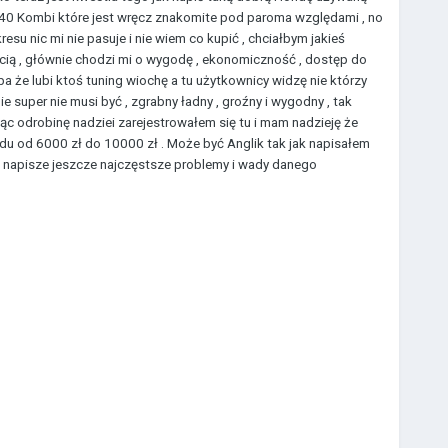
40 Kombi które jest wręcz znakomite pod paroma względami , no
su nic mi nie pasuje i nie wiem co kupić , chciałbym jakieś
ścią , głównie chodzi mi o wygodę , ekonomiczność , dostęp do
 że lubi ktoś tuning wiochę a tu użytkownicy widzę nie którzy
e super nie musi być , zgrabny ładny , groźny i wygodny , tak
ąc odrobinę nadziei zarejestrowałem się tu i mam nadzieję że
 od 6000 zł do 10000 zł . Może być Anglik tak jak napisałem
ech napisze jeszcze najczęstsze problemy i wady danego