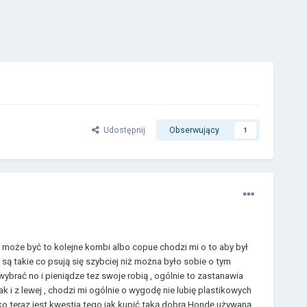
Udostępnij
Obserwujący
1
że być to kolejne kombi albo copue chodzi mi o to aby był
ą takie co psują się szybciej niż można było sobie o tym
brać no i pieniądze tez swoje robią , ogólnie to zastanawia
k i z lewej , chodzi mi ogólnie o wygodę nie lubię plastikowych
lko teraz jest kwestia tego jak kupić taką dobrą Hondę używaną