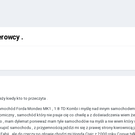
erowcy .
ży kiedy kto to przeczyta .
amochód Forda Mondeo MK1 , 1.8 TD Kombi i myślę nad innym samochodem mo
iczny , samochód który nie psuje cię co chwilę a z doświadczenia wiem że s
o , mam dylemat ponieważ mam tyle samochodów na myśli a nie wiem który wy
kupić samochodu , z przyjemnością jeździ mi się z prawej strony kierownicą ja
 Fabii , ale do rzeczy po głowie chodzi mi Honda Civic z 2000 roku Copue ty