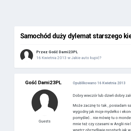
Samochód duży dylemat starszego ki
Przez Gość Dami23PL
16 Kwietnia 2013
w
Jakie auto kupić?
Gość Dami23PL
Opublikowano
16 Kwietnia 2013
Dobry wieczór lub dzień dobry zale
Może zacznę to tak , posiadam s
wygodny jak moje mydełko i ekonom
pomyśleć... nie mówię tu o monde
Guests
mnie też czy czasami w Anglii nie 
wnętrz obrzydliwie prostych jak w