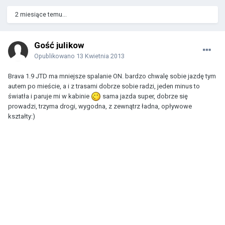
2 miesiące temu...
Gość julikow
Opublikowano
13 Kwietnia 2013
Brava 1.9 JTD ma mniejsze spalanie ON. bardzo chwalę sobie jazdę tym
autem po mieście, a i z trasami dobrze sobie radzi, jeden minus to
światła i paruje mi w kabinie
sama jazda super, dobrze się
prowadzi, trzyma drogi, wygodna, z zewnątrz ładna, opływowe
kształty:)