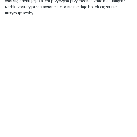
was się orientuje jaka jest przyczyna przy mechanizmie manualnym?
Korbki zostały przestawione ale to nic nie daje bo ich ciężar nie
utrzymuje szyby