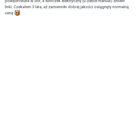
powędrowała w dół, a silniczek elektryczny (u ciebie manual) zmielił
linki. Czekałem 3 lata, aż zamienniki dobrej jakości osiągnęły normalną
cenę