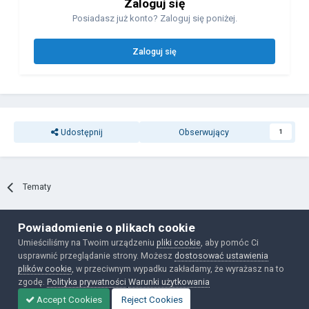
Zaloguj się
Posiadasz już konto? Zaloguj się poniżej.
Zaloguj się
Udostępnij
Obserwujący
1
Tematy
Powiadomienie o plikach cookie
Polityka prywatności
Ciasteczka
Umieściliśmy na Twoim urządzeniu
pliki cookie
, aby pomóc Ci
Powered by Invision Community
usprawnić przeglądanie strony. Możesz
dostosować ustawienia
plików cookie
, w przeciwnym wypadku zakładamy, że wyrażasz na to
zgodę.
Polityka prywatności
Warunki użytkowania
Accept Cookies
Reject Cookies