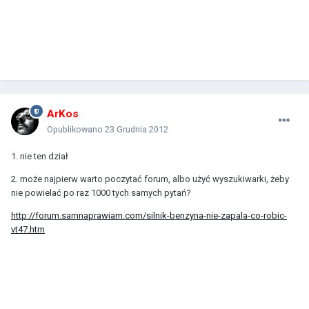
ArKos
Opublikowano
23 Grudnia 2012
1. nie ten dział
2. może najpierw warto poczytać forum, albo użyć wyszukiwarki, żeby
nie powielać po raz 1000 tych samych pytań?
http://forum.samnaprawiam.com/silnik-benzyna-nie-zapala-co-robic-
vt47.htm