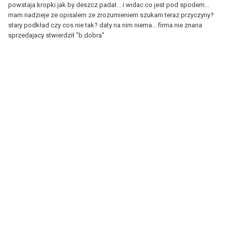
powstaja kropki jak by deszcz padał... i widac co jest pod spodem...
mam nadzieje ze opisalem ze zrozumieniem szukam teraz przyczyny?
stary podkład czy cos nie tak? daty na nim niema... firma nie znana
sprzedajacy stwierdził "b.dobra"