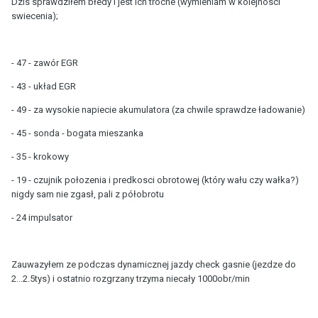
Dzis sprawdziłem błedy i jest ich troche (wymieniam w kolejnosci
swiecenia);
- 47 - zawór EGR
- 43 - układ EGR
- 49 - za wysokie napiecie akumulatora (za chwile sprawdze ładowanie)
- 45 - sonda - bogata mieszanka
- 35 - krokowy
- 19 - czujnik połozenia i predkosci obrotowej (który wału czy wałka?)
nigdy sam nie zgasł, pali z półobrotu
- 24 impulsator
Zauwazyłem ze podczas dynamicznej jazdy check gasnie (jezdze do
2...2.5tys) i ostatnio rozgrzany trzyma niecały 1000obr/min