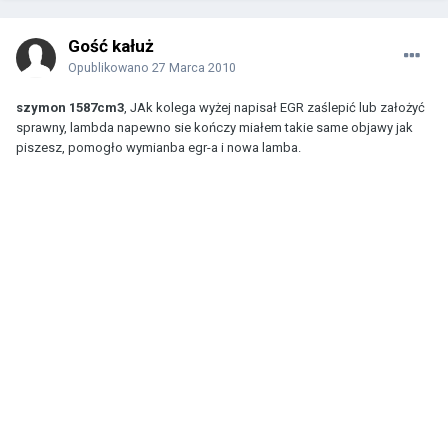
Gość kałuż
Opublikowano
27 Marca 2010
szymon 1587cm3
, JAk kolega wyżej napisał EGR zaślepić lub założyć
sprawny, lambda napewno sie kończy miałem takie same objawy jak
piszesz, pomogło wymianba egr-a i nowa lamba.