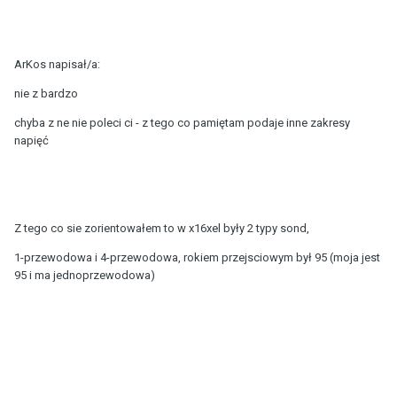
ArKos napisał/a:
nie z bardzo
chyba z ne nie poleci ci - z tego co pamiętam podaje inne zakresy
napięć
Z tego co sie zorientowałem to w x16xel były 2 typy sond,
1-przewodowa i 4-przewodowa, rokiem przejsciowym był 95 (moja jest
95 i ma jednoprzewodowa)