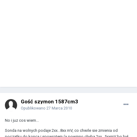
Gość szymon 1587cm3
Opublikowano
27 Marca 2010
No i juz cos wiem...
Sonda na wolnych podaje 2xx...8xx mV, co chwile sie zmienia od
poczatku do konca i spowrotem (a powinno chyba 2xx...5xxmV bo był