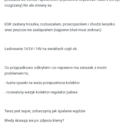
rozgrzany) No ale zmiany sa.
EGR zastany troszke, rozruszałem, przeczysciłem i chodzi leciutko
wiec jeszcze nie zaslepiałem (najpierw bład musi zniknac)
Ładowanie 14.3V i 14V na swiatłach czyli ok.
Co przypadkowo odkryłem i co napewno ma zwiazek z moim
problemem to;
- luzne opaski na wezu przepustnica-kolektor
- rozwalony wezyk kolektor-regulator paliwa
Teraz jest super, zobaczymy jak spalanie wyjdzie
Błedy skasuja sie po zdjeciu klemy?