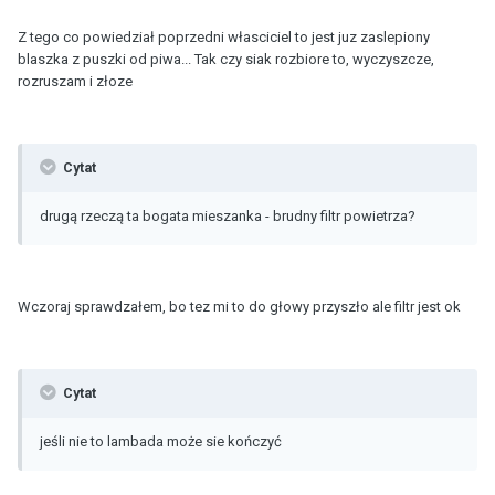
Z tego co powiedział poprzedni własciciel to jest juz zaslepiony
blaszka z puszki od piwa... Tak czy siak rozbiore to, wyczyszcze,
rozruszam i złoze
Cytat
drugą rzeczą ta bogata mieszanka - brudny filtr powietrza?
Wczoraj sprawdzałem, bo tez mi to do głowy przyszło ale filtr jest ok
Cytat
jeśli nie to lambada może sie kończyć