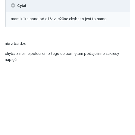
Cytat
mam kilka sond od c16nz, c20ne chyba to jest to samo
nie z bardzo
chyba z ne nie poleci ci - z tego co pamiętam podaje inne zakresy
napięć