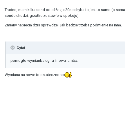
Trudno, mam kilka sond od c16nz, c20ne chyba to jest to samo (o sama
sonde chodzi, grzałke zostawie w spokoju)
Zmiany napiecia dzis sprawdze i jak bedzie trzeba podmienie na inna.
Cytat
pomogło wymianba egr-a i nowa lamba.
Wymiana na nowe to ostatecznosc