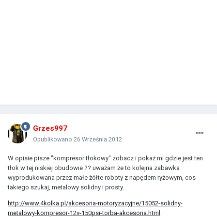
Grzes997
Opublikowano
26 Września 2012
W opisie pisze "kompresor tłokowy" zobacz i pokaż mi gdzie jest ten
tłok w tej niskiej obudowie ?? uważam że to kolejna zabawka
wyprodukowana przez małe żółte roboty z napędem ryżowym, cos
takiego szukaj, metalowy solidny i prosty.
http://www.4kolka.pl/akcesoria-motoryzacyjne/15052-solidny-
metalowy-kompresor-12v-150psi-torba-akcesoria.html