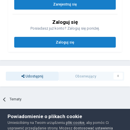
Zarejestruj się
Zaloguj się
Posiadasz już konto? Zaloguj się poniżej.
Zaloguj się
Udostępnij
Obserwujący
0
Tematy
Powiadomienie o plikach cookie
Polityka prywatności
Ciasteczka
Umieściliśmy na Twoim urządzeniu
pliki cookie
, aby pomóc Ci
Powered by Invision Community
usprawnić przeglądanie strony. Możesz
dostosować ustawienia