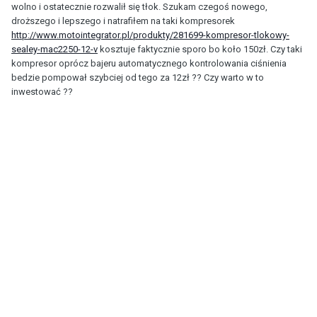
wolno i ostatecznie rozwalił się tłok. Szukam czegoś nowego,
droższego i lepszego i natrafiłem na taki kompresorek
http://www.motointegrator.pl/produkty/281699-kompresor-tlokowy-
sealey-mac2250-12-v
kosztuje faktycznie sporo bo koło 150zł. Czy taki
kompresor oprócz bajeru automatycznego kontrolowania ciśnienia
bedzie pompował szybciej od tego za 12zł ?? Czy warto w to
inwestować ??