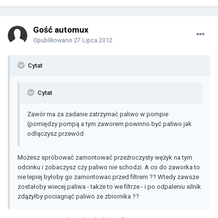
Gość automux
Opublikowano
27 Lipca 2012
Cytat
Cytat
Zawór ma za zadanie zatrzymać paliwo w pompie
(pomiędzy pompą a tym zaworem powinno być paliwo jak
odłączysz przewód
Możesz spróbować zamontować przeźroczysty wężyk na tym
odcinku i zobaczysz czy paliwo nie schodzi. A co do zaworka to
nie lepiej byłoby go zamontowac przed filtrem ?? Wtedy zawsze
zostałoby wiecej paliwa - także to we filtrze - i po odpaleniu silnik
zdążyłby pociagnąć paliwo ze zbiornika ??