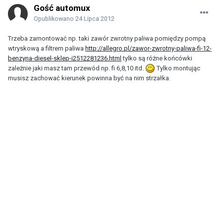
Gość automux
Opublikowano
24 Lipca 2012
Trzeba zamontować np. taki zawór zwrotny paliwa pomiędzy pompą
wtryskową a filtrem paliwa
http://allegro.pl/zawor-zwrotny-paliwa-fi-12-
benzyna-diesel-sklep-i2512281236.html
tylko są różne końcówki
zależnie jaki masz tam przewód np. fi 6,8,10 itd.
Tylko montując
musisz zachować kierunek powinna być na nim strzałka.