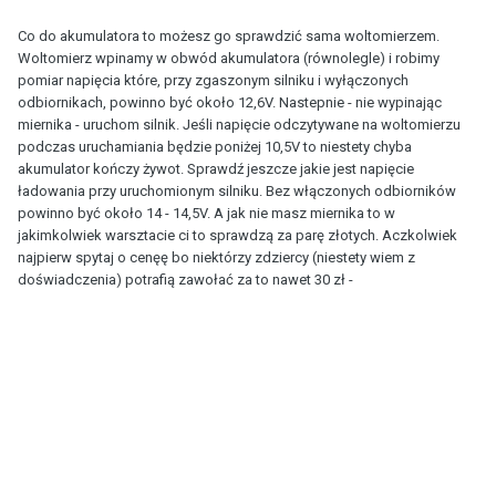
Co do akumulatora to możesz go sprawdzić sama woltomierzem.
Woltomierz wpinamy w obwód akumulatora (równolegle) i robimy
pomiar napięcia które, przy zgaszonym silniku i wyłączonych
odbiornikach, powinno być około 12,6V. Nastepnie - nie wypinając
miernika - uruchom silnik. Jeśli napięcie odczytywane na woltomierzu
podczas uruchamiania będzie poniżej 10,5V to niestety chyba
akumulator kończy żywot. Sprawdź jeszcze jakie jest napięcie
ładowania przy uruchomionym silniku. Bez włączonych odbiorników
powinno być około 14 - 14,5V. A jak nie masz miernika to w
jakimkolwiek warsztacie ci to sprawdzą za parę złotych. Aczkolwiek
najpierw spytaj o cenęę bo niektórzy zdziercy (niestety wiem z
doświadczenia) potrafią zawołać za to nawet 30 zł -