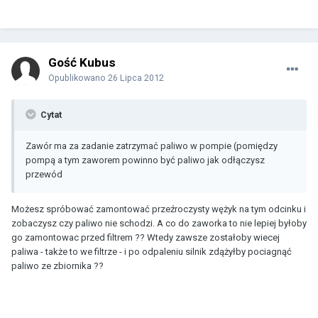
Gość Kubus
Opublikowano
26 Lipca 2012
Cytat
Zawór ma za zadanie zatrzymać paliwo w pompie (pomiędzy
pompą a tym zaworem powinno być paliwo jak odłączysz
przewód
Możesz spróbować zamontować przeźroczysty wężyk na tym odcinku i
zobaczysz czy paliwo nie schodzi. A co do zaworka to nie lepiej byłoby
go zamontowac przed filtrem ?? Wtedy zawsze zostałoby wiecej
paliwa - także to we filtrze - i po odpaleniu silnik zdążyłby pociagnąć
paliwo ze zbiornika ??