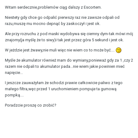
Witam serdecznie,problemów ciąg dalszy z Escortem.
Niestety gdy chce go odpalić pierwszy raz nie zawsze odpali od
razu,muszę mu mocno depnąć by zaskoczył i jest ok.
Ale przy rozruchu z pod maski wydobywa się ciemny dym-tak mówi mój
znajomy(ja myślę że to siwy)i tak jest przez góra 5 sekund i jest ok.
W jeżdzie jest żwawy,nie muli więc nie wiem co to może być....
Myśle że akumulator również mam do wymiany,ponieważ gdy za 1 ,czy 2
razem nie odpali to akumulator pada...nie wiem jakie powinien mieć
napięcie...
I jeszcze zauważyłam że schodzi prawie całkowicie paliwo z tego
małego filtra,węc przed 1 uruchomieniem pompuje ta gumową
pompką....
Poradzcie proszę co zrobić?