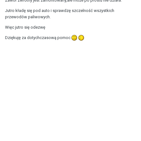
Zawór zwrotny jest zamontowany,ale może po prostu nie działa.
Jutro kładę się pod auto i sprawdzę szczelność wszystkich
przewodów paliwowych.
Więc jutro się odezwę
Dziękuję za dotychczasową pomoc