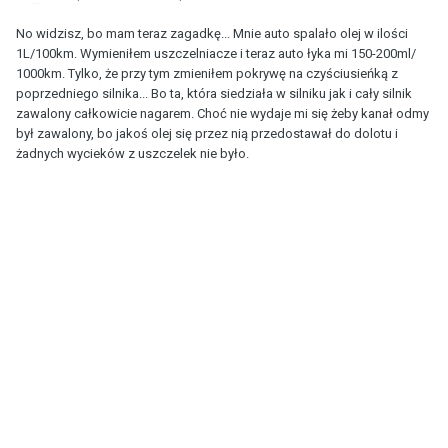
No widzisz, bo mam teraz zagadkę... Mnie auto spalało olej w ilości
1L/100km. Wymieniłem uszczelniacze i teraz auto łyka mi 150-200ml/
1000km. Tylko, że przy tym zmieniłem pokrywę na czyściusieńką z
poprzedniego silnika... Bo ta, która siedziała w silniku jak i cały silnik
zawalony całkowicie nagarem. Choć nie wydaje mi się żeby kanał odmy
był zawalony, bo jakoś olej się przez nią przedostawał do dolotu i
żadnych wycieków z uszczelek nie było.