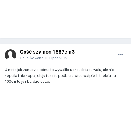
Gość szymon 1587cm3
Opublikowano
10 Lipca 2012
U mnie jak zamarzla odma to wywalilo uszczelniacz walu, ale nie
kopcila i nie kopci, oleju tez nie podbiera wiec watpie. Litr oleju na
100km to juz bardzo duzo.