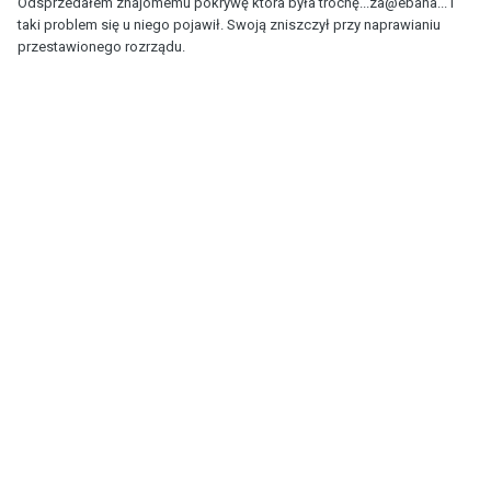
Odsprzedałem znajomemu pokrywę która była trochę...za@ebana... i
taki problem się u niego pojawił. Swoją zniszczył przy naprawianiu
przestawionego rozrządu.