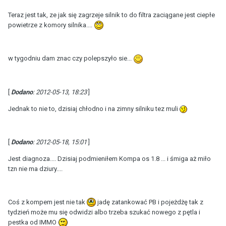
Teraz jest tak, ze jak się zagrzeje silnik to do filtra zaciągane jest ciepłe
powietrze z komory silnika....
w tygodniu dam znac czy polepszyło sie...
[
Dodano
: 2012-05-13, 18:23
]
Jednak to nie to, dzisiaj chłodno i na zimny silniku tez muli
[
Dodano
: 2012-05-18, 15:01
]
Jest diagnoza.... Dzisiaj podmieniłem Kompa os 1.8 ... i śmiga aż miło
tzn nie ma dziury....
Coś z kompem jest nie tak
jadę zatankować PB i pojeżdżę tak z
tydzień może mu się odwidzi albo trzeba szukać nowego z pętla i
pestka od IMMO