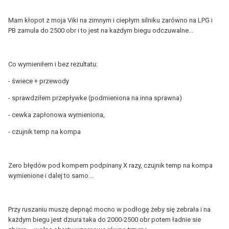
Mam kłopot z moja Viki na zimnym i ciepłym silniku zarówno na LPG i
PB zamula do 2500 obr i to jest na każdym biegu odczuwalne...
Co wymieniłem i bez rezultatu:
- świece + przewody
- sprawdziłem przepływke (podmieniona na inna sprawna)
- cewka zapłonowa wymieniona,
- czujnik temp na kompa
Zero błędów pod kompem podpinany X razy, czujnik temp na kompa
wymienione i dalej to samo...
Przy ruszaniu muszę depnąć mocno w podłogę żeby się zebrała i na
każdym biegu jest dziura taka do 2000-2500 obr potem ładnie sie