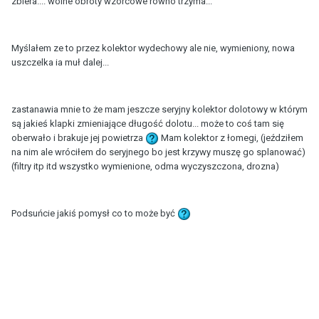
zbiera.... wolne obroty wzorcowe równo trzyma...
Myślałem ze to przez kolektor wydechowy ale nie, wymieniony, nowa
uszczelka ia muł dalej...
zastanawia mnie to że mam jeszcze seryjny kolektor dolotowy w którym
są jakieś klapki zmieniające długość dolotu... może to coś tam się
oberwało i brakuje jej powietrza
Mam kolektor z łomegi, (jeździłem
na nim ale wróciłem do seryjnego bo jest krzywy muszę go splanować)
(filtry itp itd wszystko wymienione, odma wyczyszczona, drozna)
Podsuńcie jakiś pomysł co to może być