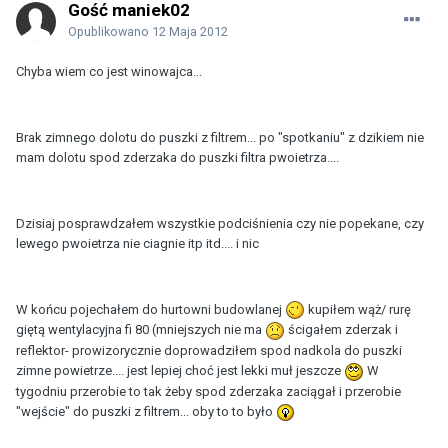
Gość maniek02
Opublikowano
12 Maja 2012
Chyba wiem co jest winowajca...
Brak zimnego dolotu do puszki z filtrem... po "spotkaniu" z dzikiem nie
mam dolotu spod zderzaka do puszki filtra pwoietrza....
Dzisiaj posprawdzałem wszystkie podciśnienia czy nie popekane, czy
lewego pwoietrza nie ciagnie itp itd.... i nic
W końcu pojechałem do hurtowni budowlanej
kupiłem wąż/ rurę
giętą wentylacyjna fi 80 (mniejszych nie ma
ścigałem zderzak i
reflektor- prowizorycznie doprowadziłem spod nadkola do puszki
zimne powietrze.... jest lepiej choć jest lekki muł jeszcze
W
tygodniu przerobie to tak żeby spod zderzaka zaciągał i przerobie
"wejście" do puszki z filtrem... oby to to było