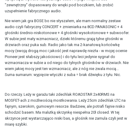
"zewnętrzny" dopasowany do wnęki pod boczkiem, lub zrobić
uzupełnienie fabrycznego audio.
Nie wiem jak gra BOSE bo nie słyszałem, ale mam normalny zestaw
audio czyli fabryczny CONCERT + zmieniarka na 8CD PANASONIC + 4
głośniki średnio-niskotonowe + 4 głośniki wysokotonowe + subwoofer.
W subie jest mały wzmacniacz, dzieki któremu grają tylne głośniki w
drzwiach oraz puka sub. Radio jako tak ma 2-kanałową końcówkę
mocy (swoją drogą moc i jakość jest naprawdę niezła - w mojej ocenie
Pioneer jest słabszy jakościowo) i do tyłu leci jedynie sygnał do
wzmacniacza w subie a od niego do tylnych głośników w drzwiach. Nie
wiem jakiej mocy jest ten wzmacniacz, ale z nóg nie zwala mocą...
Suma sumarum: wypięcie wtyczki z suba = brak dźwięku z tyłu. Nic.
Do rzeczy. Leży w garażu taki zdechlak ROADSTAR 2x40RMS na
MOSFET-ach z możliwością mostkowania. Leży 25cm zdechlak LTC na
fajnym, szerokim, gumowym resorze. Badziew, ale potrafi fajnie nisko
schodzić basem. Ma malutką skrzynkę niespełna 20l closed. W tej
skrzynce jest wystarczająco niski bas, a głośnik nie zamula czyli jest w
miarę szybki.