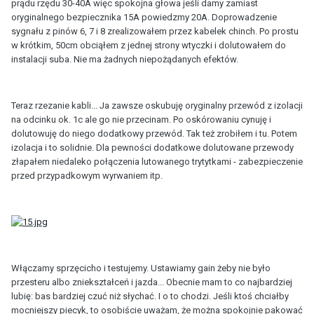
prądu rzędu 30-40A więc spokojna głowa jeśli damy zamiast
oryginalnego bezpiecznika 15A powiedzmy 20A. Doprowadzenie
sygnału z pinów 6, 7 i 8 zrealizowałem przez kabelek chinch. Po prostu
w krótkim, 50cm obciąłem z jednej strony wtyczki i dolutowałem do
instalacji suba. Nie ma żadnych niepożądanych efektów.
Teraz rzezanie kabli... Ja zawsze oskubuję oryginalny przewód z izolacji
na odcinku ok. 1c ale go nie przecinam. Po oskórowaniu cynuję i
dolutowuję do niego dodatkowy przewód. Tak też zrobiłem i tu. Potem
izolacja i to solidnie. Dla pewności dodatkowe dolutowane przewody
złapałem niedaleko połączenia lutowanego trytytkami - zabezpieczenie
przed przypadkowym wyrwaniem itp.
Włączamy sprzęcicho i testujemy. Ustawiamy gain żeby nie było
przesteru albo zniekształceń i jazda... Obecnie mam to co najbardziej
lubię: bas bardziej czuć niż słychać. I o to chodzi. Jeśli ktoś chciałby
mocniejszy piecyk, to osobiście uważam, że można spokojnie pakować