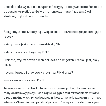
Jesli dodatkowy sub ma uzupełniać seryjny, to oczywiście można sobie
odpuścić wszystkie wyżej wymienione czynności i zaczynać od
elektryki, czyli od tego momentu:
Ściągamy taśmę izolacyjną z wiązki suba. Potrzebne będą nastepujące
rzeczy:
- stały plus - jest, czerwono-niebieski, PIN 1
- stała masa - jest, brązowy, PIN 4
- remote, czyli włączanie wzmacniacza po włączeniu radia - jest, biały,
PIN 5
- sygnał lewego i prawego kanału - są, PIN 6 oraz 7
- masa wejściowa - jest, PIN 8
To wszystko co trzeba. Instalacja elektryczna jest wystarczająca na
mały dodatkowy piecyk. Spokojnie uciągnie taki wzmacniacz, w razie
czego można w skrzynce bezpieczników zmienić bezpiecznik na nieco
większy. Obaw nie ma - przekrój przewodów wystarcza do przepływu