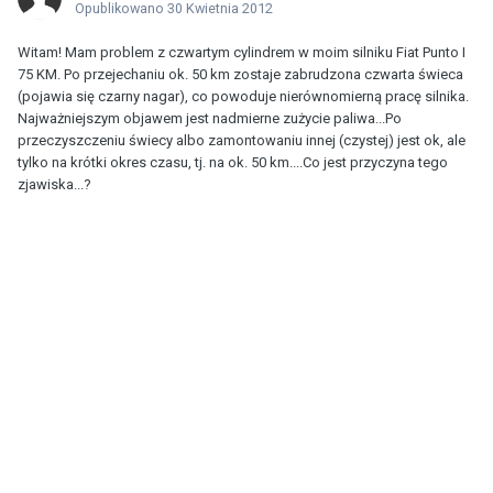
Opublikowano
30 Kwietnia 2012
Witam! Mam problem z czwartym cylindrem w moim silniku Fiat Punto I
75 KM. Po przejechaniu ok. 50 km zostaje zabrudzona czwarta świeca
(pojawia się czarny nagar), co powoduje nierównomierną pracę silnika.
Najważniejszym objawem jest nadmierne zużycie paliwa...Po
przeczyszczeniu świecy albo zamontowaniu innej (czystej) jest ok, ale
tylko na krótki okres czasu, tj. na ok. 50 km....Co jest przyczyna tego
zjawiska...?