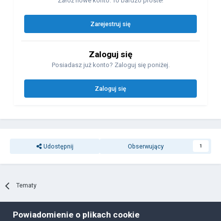
Załóż nowe konto. To bardzo proste!
Zarejestruj się
Zaloguj się
Posiadasz już konto? Zaloguj się poniżej.
Zaloguj się
Udostępnij
Obserwujący
1
Tematy
Powiadomienie o plikach cookie
Polityka prywatności
Ciasteczka