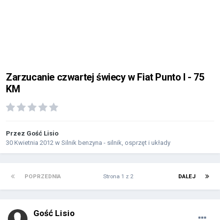
Zarzucanie czwartej świecy w Fiat Punto I - 75
KM
Przez Gość Lisio
30 Kwietnia 2012
w
Silnik benzyna - silnik, osprzęt i układy
POPRZEDNIA
Strona 1 z 2
DALEJ
Gość Lisio