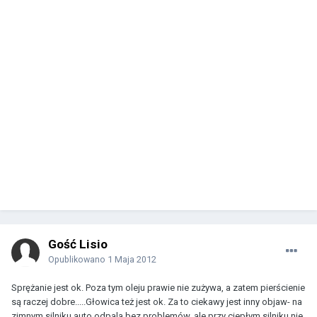
Gość Lisio
Opublikowano
1 Maja 2012
Sprężanie jest ok. Poza tym oleju prawie nie zużywa, a zatem pierścienie
są raczej dobre.....Głowica też jest ok. Za to ciekawy jest inny objaw- na
zimnym silniku auto odpala bez problemów. ale przy ciepłym silniku nie