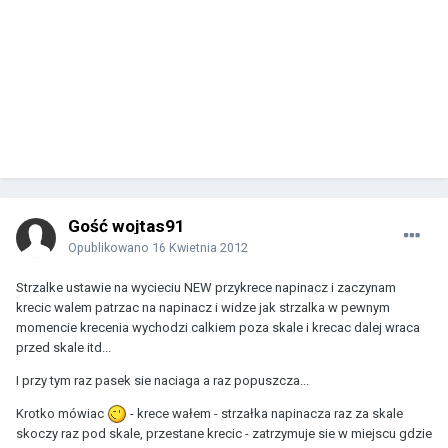
Gość wojtas91
Opublikowano
16 Kwietnia 2012
Strzalke ustawie na wycieciu NEW przykrece napinacz i zaczynam
krecic walem patrzac na napinacz i widze jak strzalka w pewnym
momencie krecenia wychodzi calkiem poza skale i krecac dalej wraca
przed skale itd...
I przy tym raz pasek sie naciaga a raz popuszcza...
Krotko mówiac
- krece wałem - strzałka napinacza raz za skale
skoczy raz pod skale, przestane krecic - zatrzymuje sie w miejscu gdzie