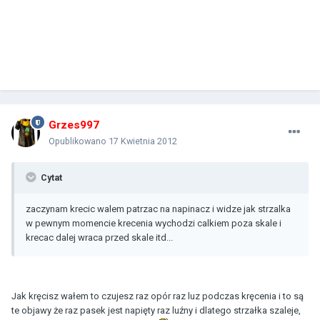
Grzes997
Opublikowano
17 Kwietnia 2012
Cytat
zaczynam krecic walem patrzac na napinacz i widze jak strzalka
w pewnym momencie krecenia wychodzi calkiem poza skale i
krecac dalej wraca przed skale itd...
Jak kręcisz wałem to czujesz raz opór raz luz podczas kręcenia i to są
te objawy że raz pasek jest napięty raz luźny i dlatego strzałka szaleje,