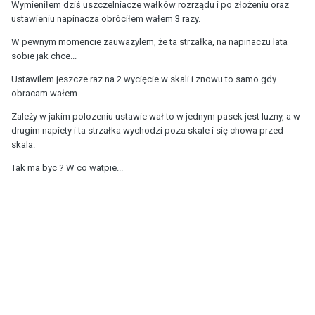
Wymieniłem dziś uszczelniacze wałków rozrządu i po złożeniu oraz
ustawieniu napinacza obróciłem wałem 3 razy.
W pewnym momencie zauwazylem, że ta strzałka, na napinaczu lata
sobie jak chce...
Ustawilem jeszcze raz na 2 wycięcie w skali i znowu to samo gdy
obracam wałem.
Zależy w jakim polozeniu ustawie wał to w jednym pasek jest luzny, a w
drugim napiety i ta strzałka wychodzi poza skale i się chowa przed
skala.
Tak ma byc ? W co watpie...