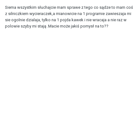
Siema wszystkim słuchajcie mam sprawe z tego co sądze to mam coś
z silniczkiem wycieraczek,a mianowicie na 1 programie zawieszaja mi
sie ogolnie dzialaja, tylko na 1 pojda kawek i nie wracaja a nie raz w
polowie szyby mi stają .Macie może jakiś pomysł na to??