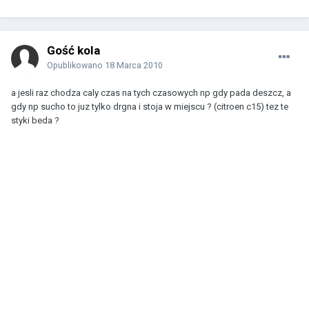
Gość kola
Opublikowano
18 Marca 2010
a jesli raz chodza caly czas na tych czasowych np gdy pada deszcz, a
gdy np sucho to juz tylko drgna i stoja w miejscu ? (citroen c15) tez te
styki beda ?