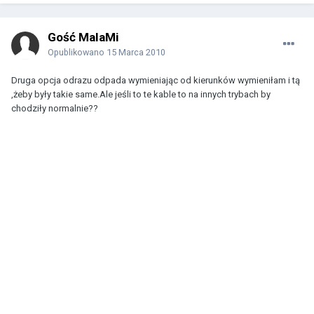
Gość MalaMi
Opublikowano
15 Marca 2010
Druga opcja odrazu odpada wymieniając od kierunków wymieniłam i tą
,żeby były takie same.Ale jeśli to te kable to na innych trybach by
chodziły normalnie??