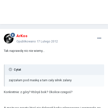
ArKos
Opublikowano
17 Lutego 2012
Tak naprawdę nic nie wiemy...
Cytat
zajrzałam pod maskę a tam cały silnik zalany
Konkretnie: z góry? Któryś bok? Okolice czegoś?
A może po prostu ktoś nie dokręcił korka wlewowego i wyrzygało go