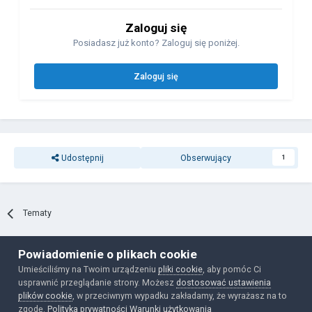
Zaloguj się
Posiadasz już konto? Zaloguj się poniżej.
Zaloguj się
Udostępnij
Obserwujący
1
Tematy
Powiadomienie o plikach cookie
Polityka prywatności
Ciasteczka
Umieściliśmy na Twoim urządzeniu
pliki cookie
, aby pomóc Ci
Powered by Invision Community
usprawnić przeglądanie strony. Możesz
dostosować ustawienia
plików cookie
, w przeciwnym wypadku zakładamy, że wyrażasz na to
zgodę.
Polityka prywatności
Warunki użytkowania