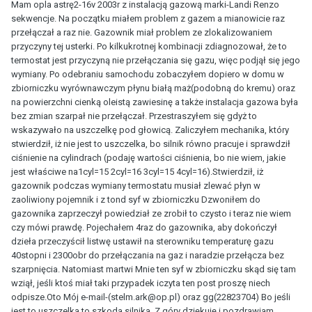
Mam opla astrę2-16v 2003r z instalacją gazową marki-Landi Renzo
sekwencje. Na początku miałem problem z gazem a mianowicie raz
przełączał a raz nie. Gazownik miał problem ze zlokalizowaniem
przyczyny tej usterki. Po kilkukrotnej kombinacji zdiagnozował, że to
termostat jest przyczyną nie przełączania się gazu, więc podjął się jego
wymiany. Po odebraniu samochodu zobaczyłem dopiero w domu w
zbiorniczku wyrównawczym płynu białą maż(podobną do kremu) oraz
na powierzchni cienką oleistą zawiesinę a także instalacja gazowa była
bez zmian szarpał nie przełączał. Przestraszyłem się gdyż to
wskazywało na uszczelkę pod głowicą. Zaliczyłem mechanika, który
stwierdził, iż nie jest to uszczelka, bo silnik równo pracuje i sprawdził
ciśnienie na cylindrach (podaję wartości ciśnienia, bo nie wiem, jakie
jest właściwe na1cyl=15 2cyl=16 3cyl=15 4cyl=16).Stwierdził, iż
gazownik podczas wymiany termostatu musiał zlewać płyn w
zaoliwiony pojemnik i z tond syf w zbiorniczku Dzwoniłem do
gazownika zaprzeczył powiedział ze zrobił to czysto i teraz nie wiem
czy mówi prawdę. Pojechałem 4raz do gazownika, aby dokończył
dzieła przeczyścił listwę ustawił na sterowniku temperaturę gazu
40stopni i 2300obr do przełączania na gaz i naradzie przełącza bez
szarpnięcia. Natomiast martwi Mnie ten syf w zbiorniczku skąd się tam
wziął, jeśli ktoś miał taki przypadek iczyta ten post proszę niech
odpisze.Oto Mój e-mail-(stelm.ark@op.pl) oraz gg(22823704) Bo jeśli
jest to uszczelka to szkoda silnika. Z góry dziękuję i pozdrawiam.