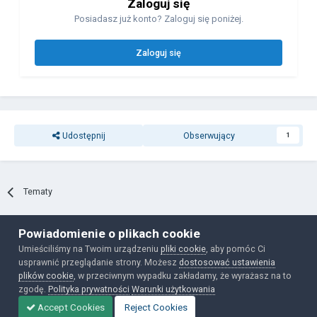
Zaloguj się
Posiadasz już konto? Zaloguj się poniżej.
Zaloguj się
Udostępnij
Obserwujący
1
Tematy
Powiadomienie o plikach cookie
Polityka prywatności
Ciasteczka
Umieściliśmy na Twoim urządzeniu
pliki cookie
, aby pomóc Ci
Powered by Invision Community
usprawnić przeglądanie strony. Możesz
dostosować ustawienia
plików cookie
, w przeciwnym wypadku zakładamy, że wyrażasz na to
zgodę.
Polityka prywatności
Warunki użytkowania
Accept Cookies
Reject Cookies