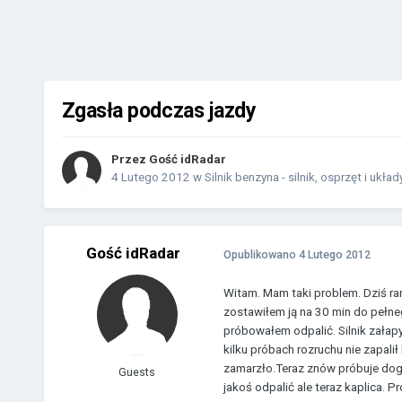
Zgasła podczas jazdy
Przez Gość idRadar
4 Lutego 2012
w
Silnik benzyna - silnik, osprzęt i układ
Gość idRadar
Opublikowano
4 Lutego 2012
Witam. Mam taki problem. Dziś ra
zostawiłem ją na 30 min do pełneg
próbowałem odpalić. Silnik załapy
kilku próbach rozruchu nie zapali
zamarzło.Teraz znów próbuje dogr
Guests
jakoś odpalić ale teraz kaplica.