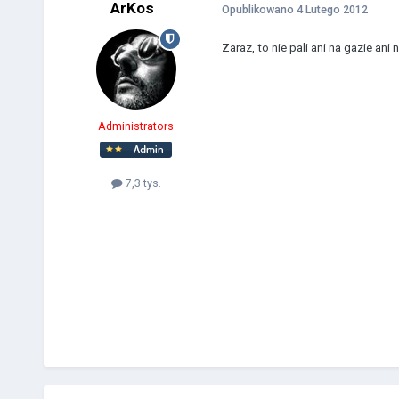
ArKos
Opublikowano
4 Lutego 2012
Zaraz, to nie pali ani na gazie ani 
Administrators
7,3 tys.