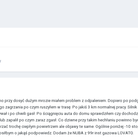
y
no przy dosyć dużym mrozie miałem problem z odpaleniem. Dopiero po podgrz
o zagrzania po czym ruszyłem w trasę. Po jakiś 3 km normalnej pracy. Silnik
wał i po chwili gasł. Po ściągnięciu auta do domu sprawdziłem czy dochodzi 
ł lub zapalił po czym zaraz zgasł. Co dziwne przy takim hechłaniu powinno b
zać trochę ciepłym powietrzem ale objawy te same. Ogólnie poniżej -10 sto
 Prosiłbym o jakąś podpowiedz. Dodam że NUBA z 99r inst gazowa LOVATO.