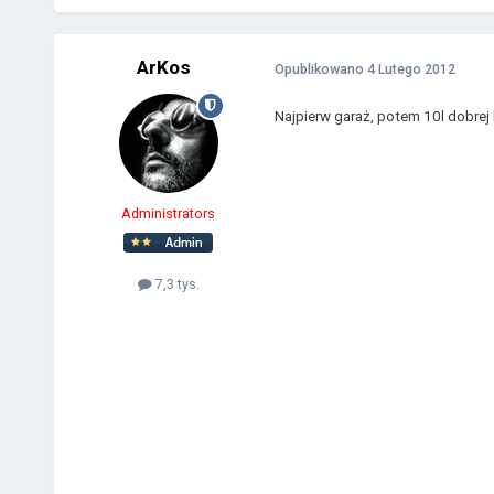
ArKos
Opublikowano
4 Lutego 2012
Najpierw garaż, potem 10l dobrej 
Administrators
7,3 tys.