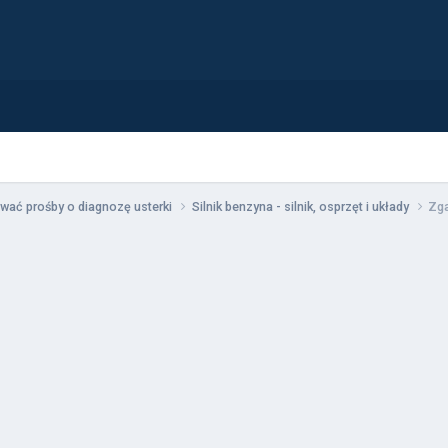
wać prośby o diagnozę usterki
Silnik benzyna - silnik, osprzęt i układy
Zga