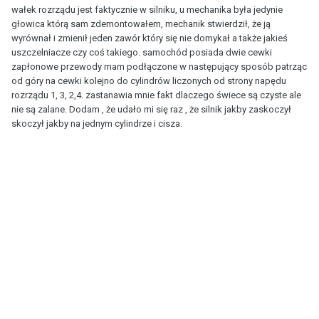
wałek rozrządu jest faktycznie w silniku, u mechanika była jedynie
głowica którą sam zdemontowałem, mechanik stwierdził, że ją
wyrównał i zmienił jeden zawór który się nie domykał a także jakieś
uszczelniacze czy coś takiego. samochód posiada dwie cewki
zapłonowe przewody mam podłączone w następujący sposób patrząc
od góry na cewki kolejno do cylindrów liczonych od strony napędu
rozrządu 1, 3, 2,4. zastanawia mnie fakt dlaczego świece są czyste ale
nie są zalane. Dodam , że udało mi się raz , że silnik jakby zaskoczył
skoczył jakby na jednym cylindrze i cisza.