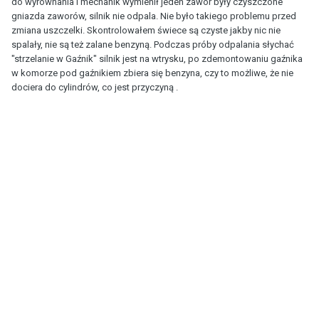
do wyrównania i mechanik wymienił jeden zawór były czyszczone
gniazda zaworów, silnik nie odpala. Nie było takiego problemu przed
zmiana uszczelki. Skontrolowałem świece są czyste jakby nic nie
spalały, nie są też zalane benzyną. Podczas próby odpalania słychać
"strzelanie w Gaźnik" silnik jest na wtrysku, po zdemontowaniu gaźnika
w komorze pod gaźnikiem zbiera się benzyna, czy to możliwe, że nie
dociera do cylindrów, co jest przyczyną .