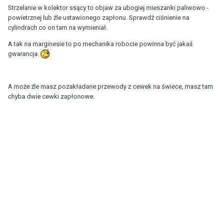
Strzelanie w kolektor ssący to objaw za ubogiej mieszanki paliwowo -
powietrznej lub źle ustawionego zapłonu. Sprawdź ciśnienie na
cylindrach co on tam na wymieniał.
A tak na marginesie to po mechanika robocie powinna być jakaś
gwarancja.
A może źle masz pozakładane przewody z cewek na świece, masz tam
chyba dwie cewki zapłonowe.