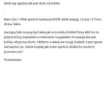
silnik się zgadza ale jest dużo za krótka
.
Mam clio I 1994r symbol nadwozia B57R silnik energy 1,2 poj 1171cm,
40 kw 54km.
zaczepy linki muszą być takie jak w modelu K34560 firmy ABS bo to
jedyna którą znalazłem w internecie i wyglądem mi pasuje ale jest
krótka. Moja ma około 1400mm a takiej nie mogę znaleźć z tym typem
zaczepów. ps. Gdzie znajdę jaki mam symbol silnika bo może to
pomoże coś?
Pozdrawiam