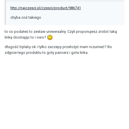
http://najczesci.pl/czesci/product/986741
chyba coś takiego
to co podałeś to zestaw uniwersalny. Czyli proponujesz zrobić taką
linkę docinając to i owo?
długość byłaby ok i tylko zaczepy przełożyć mam rozumieć? Bo
zdjęcie tego produktu to goły pancerz i goła linka.